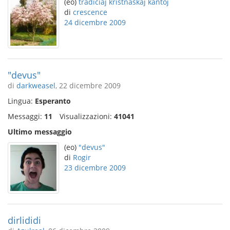
(eo)
tradiciaj kristnaskaj kantoj
di
crescence
24 dicembre 2009
"devus"
di
darkweasel
, 22 dicembre 2009
Lingua:
Esperanto
Messaggi:
11
Visualizzazioni:
41041
Ultimo messaggio
(eo)
"devus"
di
Rogir
23 dicembre 2009
dirlididi