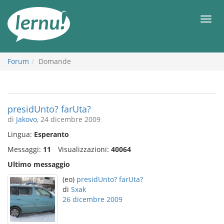
Vai
all’indice
Men
Forum
Domande
presidUnto? farUta?
di
Jakovo
, 24 dicembre 2009
Lingua:
Esperanto
Messaggi:
11
Visualizzazioni:
40064
Ultimo messaggio
(eo)
presidUnto? farUta?
di
Sxak
26 dicembre 2009