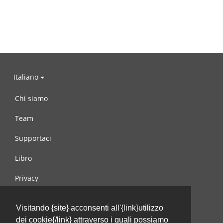
Italiano
Chi siamo
Team
Supportaci
Libro
Privacy
Condizioni d’uso
Visitando {site} acconsenti all'{link}utilizzo
Contattaci
dei cookie{/link} attraverso i quali possiamo