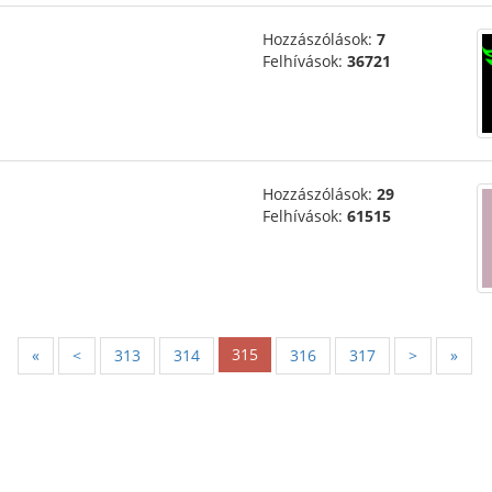
Hozzászólások:
7
Felhívások:
36721
Hozzászólások:
29
Felhívások:
61515
315
«
<
313
314
316
317
>
»