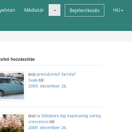
yelvtan
Médiatár
HU
Bejelentkezés
tolsó hozzászólás
(eo)
presidUnto? farUta?
Sxak
-tól
2009. december 26.
(eo)
la Diktatoro kaj esperantaj vortoj
crescence
-tól
2009. december 26.