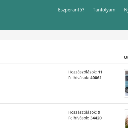
Eszperantó?
Tanfolyam
N
U
Hozzászólások:
11
Felhívások:
40061
Hozzászólások:
9
Felhívások:
34420