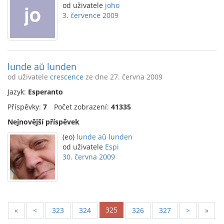
od uživatele
joho
3. července 2009
lunde aŭ lunden
od uživatele
crescence
ze dne 27. června 2009
Jazyk:
Esperanto
Příspěvky:
7
Počet zobrazení:
41335
Nejnovější příspěvek
(eo)
lunde aŭ lunden
od uživatele
Espi
30. června 2009
325
«
<
323
324
326
327
>
»