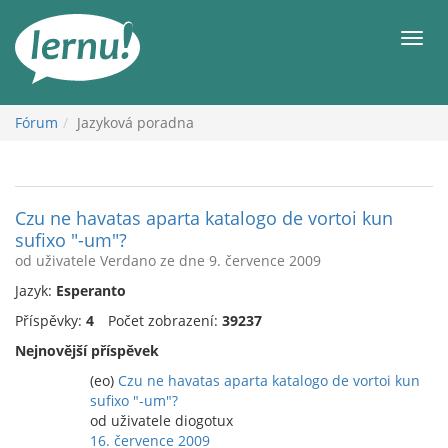
Přejít
k
Men
obsahu
Fórum
Jazyková poradna
Czu ne havatas aparta katalogo de vortoi kun
sufixo "-um"?
od uživatele Verdano ze dne 9. července 2009
Jazyk:
Esperanto
Příspěvky:
4
Počet zobrazení:
39237
Nejnovější příspěvek
(eo)
Czu ne havatas aparta katalogo de vortoi kun
sufixo "-um"?
od uživatele diogotux
16. července 2009