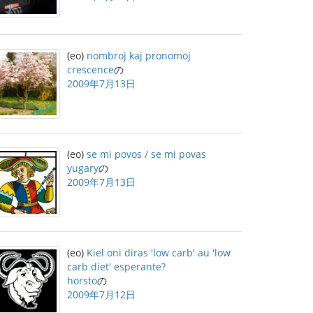
(eo)
nombroj kaj pronomoj
crescence
の
2009年7月13日
(eo)
se mi povos / se mi povas
yugary
の
2009年7月13日
(eo)
Kiel oni diras 'low carb' au 'low
carb diet' esperante?
horsto
の
2009年7月12日