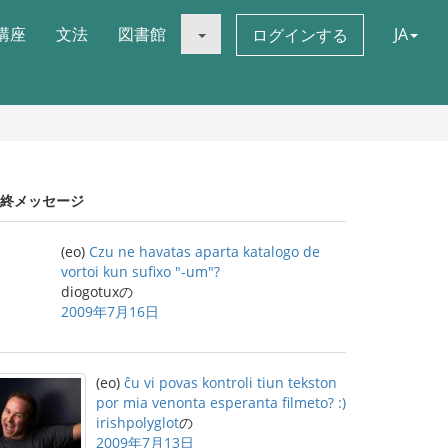
講座
文法
図書館
JA
ログインする
終メッセージ
(eo)
Czu ne havatas aparta katalogo de
vortoi kun sufixo "-um"?
diogotuxの
2009年7月16日
(eo)
ĉu vi povas kontroli tiun tekston
por mia venonta esperanta filmeto? :)
irishpolyglot
の
2009年7月13日