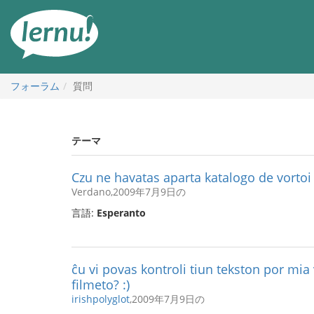
目
次
へ
フォーラム
質問
テーマ
Czu ne havatas aparta katalogo de vortoi
Verdano,2009年7月9日の
言語:
Esperanto
ĉu vi povas kontroli tiun tekston por mi
filmeto? :)
irishpolyglot
,2009年7月9日の