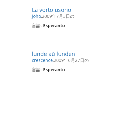
La vorto usono
joho
,2009年7月3日の
言語:
Esperanto
lunde aŭ lunden
crescence
,2009年6月27日の
言語:
Esperanto