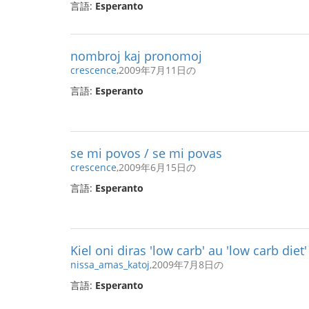
言語:
Esperanto
nombroj kaj pronomoj
crescence
,2009年7月11日の
言語:
Esperanto
se mi povos / se mi povas
crescence
,2009年6月15日の
言語:
Esperanto
Kiel oni diras 'low carb' au 'low carb diet
nissa_amas_katoj
,2009年7月8日の
言語:
Esperanto