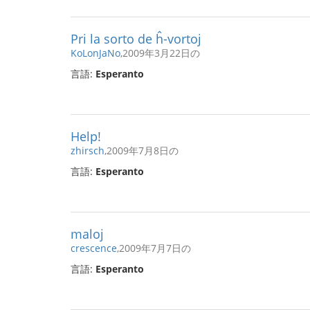
Pri la sorto de ĥ-vortoj
KoLonJaNo
,2009年3月22日の
言語:
Esperanto
Help!
zhirsch
,2009年7月8日の
言語:
Esperanto
maloj
crescence
,2009年7月7日の
言語:
Esperanto