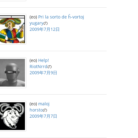
(eo)
Pri la sorto de ĥ-vortoj
yugary
の
2009年7月12日
(eo)
Help!
RiotNrrd
の
2009年7月9日
(eo)
maloj
horsto
の
2009年7月7日