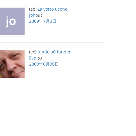
(eo)
La vorto usono
joho
の
2009年7月3日
(eo)
lunde aŭ lunden
Espi
の
2009年6月30日