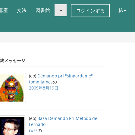
講座
文法
図書館
JA
ログインする
終メッセージ
(eo)
Demando pri "singardeme"
tommjames
の
2009年8月19日
(eo)
Baza Demando Pri Metodo de
Lernado
russ
の