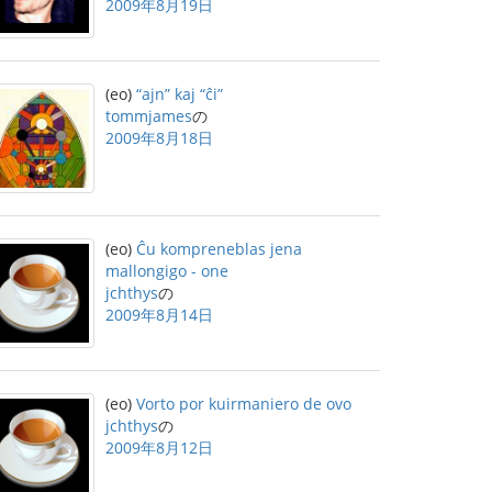
2009年8月19日
(eo)
“ajn” kaj “ĉi”
tommjames
の
2009年8月18日
(eo)
Ĉu kompreneblas jena
mallongigo - one
jchthys
の
2009年8月14日
(eo)
Vorto por kuirmaniero de ovo
jchthys
の
2009年8月12日