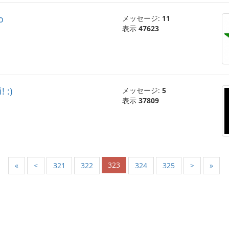
o
メッセージ:
11
表示
47623
! :)
メッセージ:
5
表示
37809
323
«
<
321
322
324
325
>
»