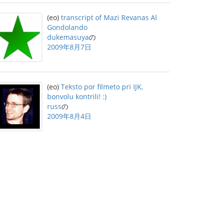
(eo)
transcript of Mazi Revanas Al
Gondolando
dukemasuya
の
2009年8月7日
(eo)
Teksto por filmeto pri IJK,
bonvolu kontrili! :)
russ
の
2009年8月4日