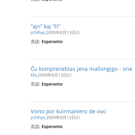
“ajn” kaj “ĉi”
jchthys
,2009年8月13日の
言語:
Esperanto
Ĉu kompreneblas jena mallongigo - one
kfa
,2009年8月13日の
言語:
Esperanto
Vorto por kuirmaniero de ovo
jchthys
,2009年8月12日の
言語:
Esperanto