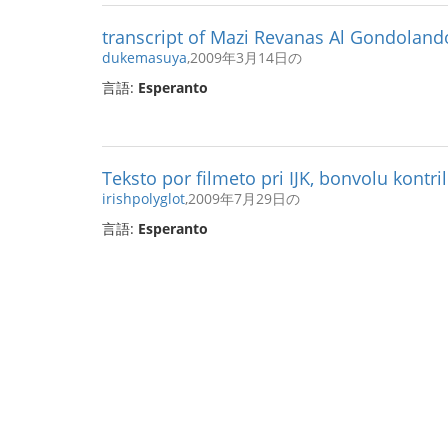
transcript of Mazi Revanas Al Gondoland
dukemasuya
,2009年3月14日の
言語:
Esperanto
Teksto por filmeto pri IJK, bonvolu kontrili
irishpolyglot
,2009年7月29日の
言語:
Esperanto