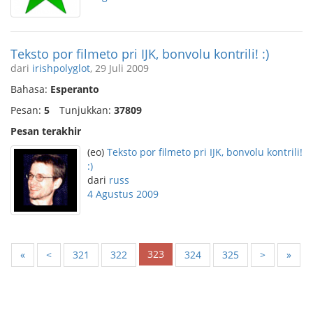
Teksto por filmeto pri IJK, bonvolu kontrili! :)
dari
irishpolyglot
, 29 Juli 2009
Bahasa:
Esperanto
Pesan:
5
Tunjukkan:
37809
Pesan terakhir
(eo)
Teksto por filmeto pri IJK, bonvolu kontrili!
:)
dari
russ
4 Agustus 2009
323
«
<
321
322
324
325
>
»