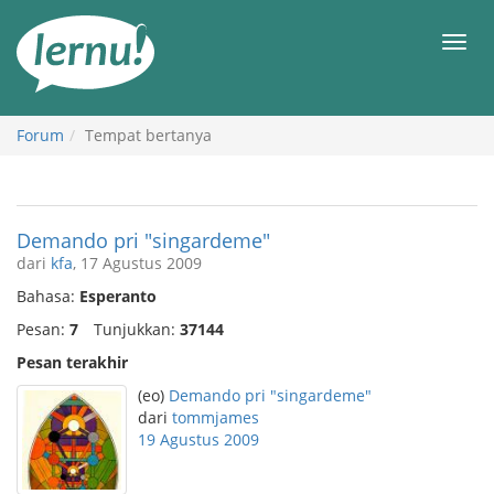
Ke
daftar
Men
isi
Forum
Tempat bertanya
Demando pri "singardeme"
dari
kfa
, 17 Agustus 2009
Bahasa:
Esperanto
Pesan:
7
Tunjukkan:
37144
Pesan terakhir
(eo)
Demando pri "singardeme"
dari
tommjames
19 Agustus 2009