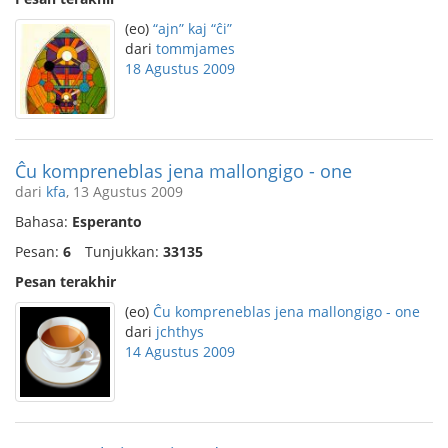
(eo)
“ajn” kaj “ĉi”
dari
tommjames
18 Agustus 2009
Ĉu kompreneblas jena mallongigo - one
dari
kfa
, 13 Agustus 2009
Bahasa:
Esperanto
Pesan:
6
Tunjukkan:
33135
Pesan terakhir
(eo)
Ĉu kompreneblas jena mallongigo - one
dari
jchthys
14 Agustus 2009