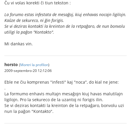
Ĉu vi volas korekti ĉi tiun tekston :
La forumo estas infestata de mesaĝoj, kiuj enhavas nocajn ligilojn.
Kaŭze de sekureco, ni ĝin forigis.
Se vi deziras kontakti la kreinton de la retpaĝaro, de nun bonvolu
utiligi la paĝon "Kontakto".
Mi dankas vin.
horsto
(
Montri la profilon
)
2009-septembro-20 12:12:06
Eble ne ĉiu komprenas "infesti" kaj "noca", do kial ne jene:
.
La formumo enhavis multajn mesaĝojn kiuj havas malutilajn
ligilojn. Pro la sekureco de la uzantoj ni forigis ilin.
Se vi deziras kontakti la kreinton de la retpaĝaro, bonvolu uzi
nun la paĝon "Kontakto".