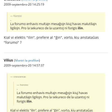
2009-septembro-20 14:25:19
horsto:
.
La forumo enhavis multajn mesaĝojn kiuj havas malutilajn
ligilojn. Pro la sekureco de la uzantoj ni forigis
ilin
.
Kial vi elektis "ilin", prefere al "ĝin", vorto, kiu anstataŭas
"forumo" ?
Vilius
(
Montri la profilon
)
2009-septembro-20 14:57:37
crescence:
horsto:
.
La forumo enhavis multajn mesaĝojn kiuj havas
malutilajn ligilojn. Pro la sekureco de la uzantoj ni
forigis
ilin
.
Kial vi elektis "ilin", prefere al "ĝin", vorto, kiu anstataŭas