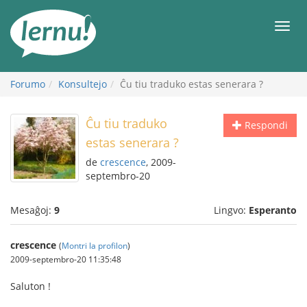
Al
la
Men
enhavo
Forumo
Konsultejo
Ĉu tiu traduko estas senerara ?
Ĉu tiu traduko
Respondi
estas senerara ?
de
crescence
, 2009-
septembro-20
Mesaĝoj:
9
Lingvo:
Esperanto
crescence
(
Montri la profilon
)
2009-septembro-20 11:35:48
Saluton !