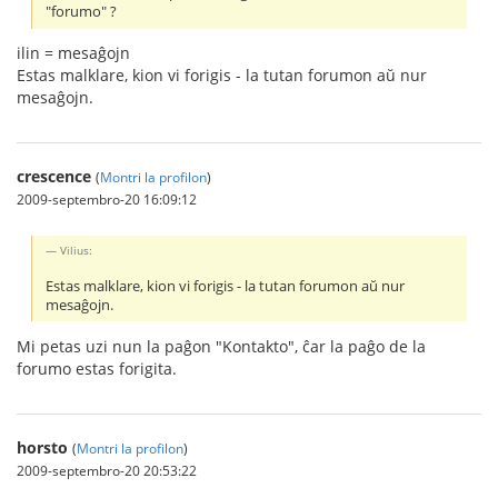
"forumo" ?
ilin = mesaĝojn
Estas malklare, kion vi forigis - la tutan forumon aŭ nur
mesaĝojn.
crescence
(
Montri la profilon
)
2009-septembro-20 16:09:12
Vilius:
Estas malklare, kion vi forigis - la tutan forumon aŭ nur
mesaĝojn.
Mi petas uzi nun la paĝon "Kontakto", ĉar la paĝo de la
forumo estas forigita.
horsto
(
Montri la profilon
)
2009-septembro-20 20:53:22