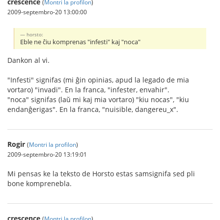
crescence
(
Montri la profilon
)
2009-septembro-20 13:00:00
horsto:
Eble ne ĉiu komprenas "infesti" kaj "noca"
Dankon al vi.
"Infesti" signifas (mi ĝin opinias, apud la legado de mia
vortaro) "invadi". En la franca, "infester, envahir".
"noca" signifas (laŭ mi kaj mia vortaro) "kiu nocas", "kiu
endanĝerigas". En la franca, "nuisible, dangereu_x".
Rogir
(
Montri la profilon
)
2009-septembro-20 13:19:01
Mi pensas ke la teksto de Horsto estas samsignifa sed pli
bone komprenebla.
crescence
(
Montri la profilon
)