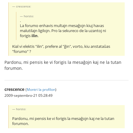
crescence:
horsto:
.
La forumo enhavis multajn mesaĝojn kiuj havas
malutilajn ligilojn. Pro la sekureco de la uzantoj ni
forigis
ilin
.
Kial vi elektis "ilin", prefere al "ĝin", vorto, kiu anstataŭas
"forumo" ?
Pardonu, mi pensis ke vi forigis la mesaĝojn kaj ne la tutan
forumon.
crescence
(
Montri la profilon
)
2009-septembro-21 05:28:49
horsto:
Pardonu, mi pensis ke vi forigis la mesaĝojn kaj ne la tutan
forumon.