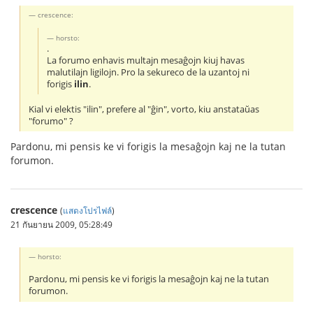
crescence:
horsto:
.
La forumo enhavis multajn mesaĝojn kiuj havas
malutilajn ligilojn. Pro la sekureco de la uzantoj ni
forigis
ilin
.
Kial vi elektis "ilin", prefere al "ĝin", vorto, kiu anstataŭas
"forumo" ?
Pardonu, mi pensis ke vi forigis la mesaĝojn kaj ne la tutan
forumon.
crescence
(
แสดงโปรไฟล์
)
21 กันยายน 2009, 05:28:49
horsto:
Pardonu, mi pensis ke vi forigis la mesaĝojn kaj ne la tutan
forumon.