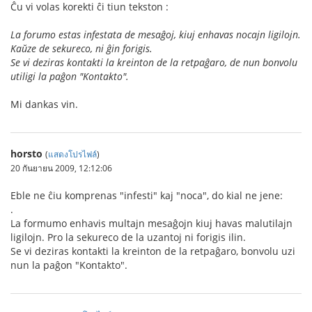
Ĉu vi volas korekti ĉi tiun tekston :
La forumo estas infestata de mesaĝoj, kiuj enhavas nocajn ligilojn.
Kaŭze de sekureco, ni ĝin forigis.
Se vi deziras kontakti la kreinton de la retpaĝaro, de nun bonvolu
utiligi la paĝon "Kontakto".
Mi dankas vin.
horsto
(
แสดงโปรไฟล์
)
20 กันยายน 2009, 12:12:06
Eble ne ĉiu komprenas "infesti" kaj "noca", do kial ne jene:
.
La formumo enhavis multajn mesaĝojn kiuj havas malutilajn
ligilojn. Pro la sekureco de la uzantoj ni forigis ilin.
Se vi deziras kontakti la kreinton de la retpaĝaro, bonvolu uzi
nun la paĝon "Kontakto".