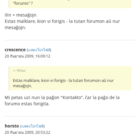
"forumo" ?
ilin = mesaĝojn
Estas malklare, kion vi forigis - la tutan forumon aŭ nur
mesaĝojn.
crescence
(
แสดงโปรไฟล์
)
20 กันยายน 2009, 16:09:12
Vilius:
Estas malklare, kion vi forigis - la tutan forumon aŭ nur
mesaĝojn.
Mi petas uzi nun la paĝon "Kontakto", ĉar la paĝo de la
forumo estas forigita.
horsto
(
แสดงโปรไฟล์
)
20 กันยายน 2009, 20:53:22