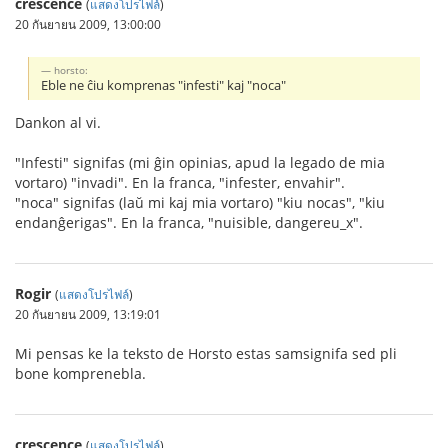
crescence
(
แสดงโปรไฟล์
)
20 กันยายน 2009, 13:00:00
horsto:
Eble ne ĉiu komprenas "infesti" kaj "noca"
Dankon al vi.
"Infesti" signifas (mi ĝin opinias, apud la legado de mia
vortaro) "invadi". En la franca, "infester, envahir".
"noca" signifas (laŭ mi kaj mia vortaro) "kiu nocas", "kiu
endanĝerigas". En la franca, "nuisible, dangereu_x".
Rogir
(
แสดงโปรไฟล์
)
20 กันยายน 2009, 13:19:01
Mi pensas ke la teksto de Horsto estas samsignifa sed pli
bone komprenebla.
crescence
(
แสดงโปรไฟล์
)