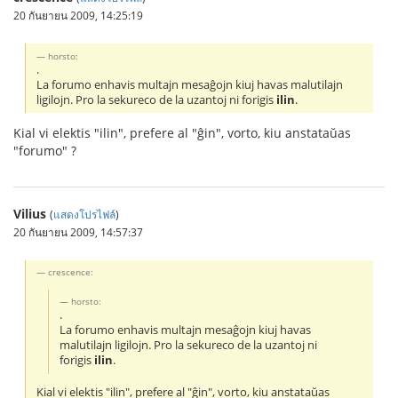
20 กันยายน 2009, 14:25:19
horsto:
.
La forumo enhavis multajn mesaĝojn kiuj havas malutilajn
ligilojn. Pro la sekureco de la uzantoj ni forigis
ilin
.
Kial vi elektis "ilin", prefere al "ĝin", vorto, kiu anstataŭas
"forumo" ?
Vilius
(
แสดงโปรไฟล์
)
20 กันยายน 2009, 14:57:37
crescence:
horsto:
.
La forumo enhavis multajn mesaĝojn kiuj havas
malutilajn ligilojn. Pro la sekureco de la uzantoj ni
forigis
ilin
.
Kial vi elektis "ilin", prefere al "ĝin", vorto, kiu anstataŭas