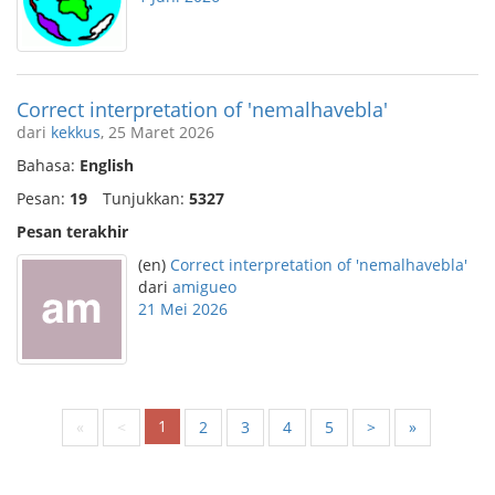
Correct interpretation of 'nemalhavebla'
dari
kekkus
, 25 Maret 2026
Bahasa:
English
Pesan:
19
Tunjukkan:
5327
Pesan terakhir
(en)
Correct interpretation of 'nemalhavebla'
dari
amigueo
21 Mei 2026
1
«
<
2
3
4
5
>
»