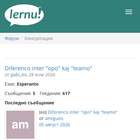
Към
съдържанието
Мен
Форум
Консултации
Diferenco inter "opo" kaj "teamo"
от
gabi_eo
, 28 юли 2026
Език:
Esperanto
Съобщения:
5
Гледания:
617
Последно съобщение
(eo)
Diferenco inter "opo" kaj "teamo"
от
amigueo
05 август 2026