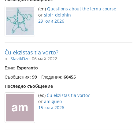
(en)
Questions about the lernu course
от
sibir_dolphin
29 юли 2026
Ĉu ekzistas tia vorto?
от
SlavikDze
, 06 май 2022
Език:
Esperanto
Съобщения:
99
Гледания:
60455
Последно съобщение
(eo)
Ĉu ekzistas tia vorto?
от
amigueo
15 юли 2026