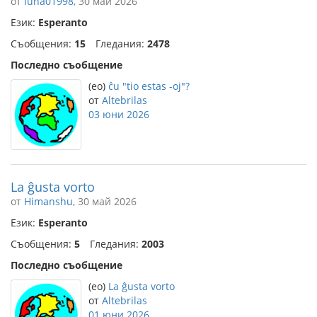
от
luna01998
, 30 май 2026
Език:
Esperanto
Съобщения:
15
Гледания:
2478
Последно съобщение
(eo)
ĉu "tio estas -oj"?
от
Altebrilas
03 юни 2026
La ĝusta vorto
от
Himanshu
, 30 май 2026
Език:
Esperanto
Съобщения:
5
Гледания:
2003
Последно съобщение
(eo)
La ĝusta vorto
от
Altebrilas
01 юни 2026