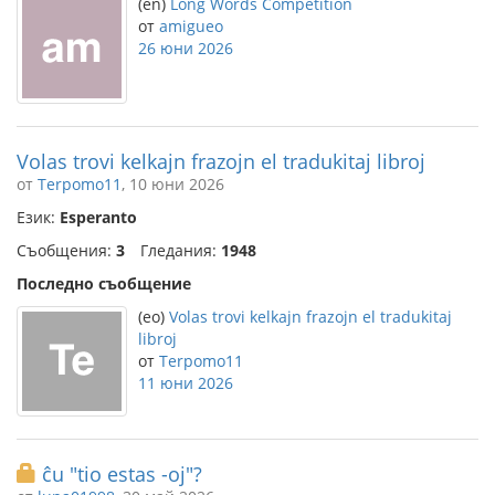
(en)
Long Words Competition
от
amigueo
26 юни 2026
Volas trovi kelkajn frazojn el tradukitaj libroj
от
Terpomo11
, 10 юни 2026
Език:
Esperanto
Съобщения:
3
Гледания:
1948
Последно съобщение
(eo)
Volas trovi kelkajn frazojn el tradukitaj
libroj
от
Terpomo11
11 юни 2026
ĉu "tio estas -oj"?