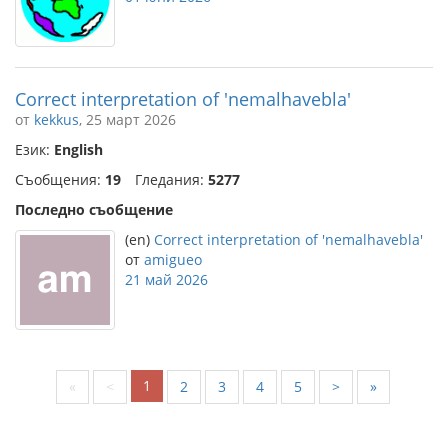
Correct interpretation of 'nemalhavebla'
от
kekkus
, 25 март 2026
Език:
English
Съобщения:
19
Гледания:
5277
Последно съобщение
(en)
Correct interpretation of 'nemalhavebla'
от
amigueo
21 май 2026
1
«
<
2
3
4
5
>
»