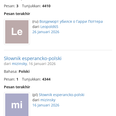
Pesan:
3
Tunjukkan:
4410
Pesan terakhir
(ru)
Волдеморт убился о Гарри Поттера
dari
Leopold65
26 Januari 2026
Słownik esperancko-polski
dari
mizinsky
, 16 Januari 2026
Bahasa:
Polski
Pesan:
1
Tunjukkan:
4344
Pesan terakhir
(pl)
Słownik esperancko-polski
dari
mizinsky
16 Januari 2026