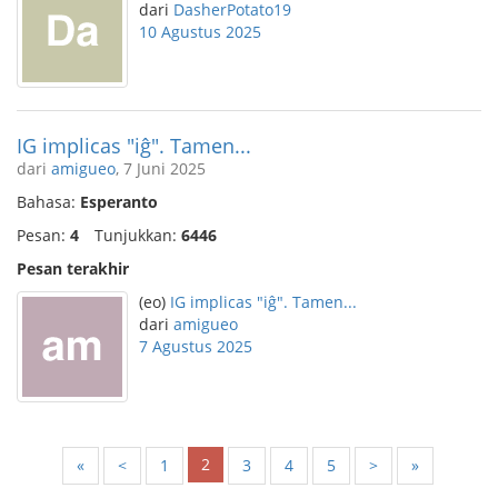
dari
DasherPotato19
10 Agustus 2025
IG implicas "iĝ". Tamen...
dari
amigueo
, 7 Juni 2025
Bahasa:
Esperanto
Pesan:
4
Tunjukkan:
6446
Pesan terakhir
(eo)
IG implicas "iĝ". Tamen...
dari
amigueo
7 Agustus 2025
2
«
<
1
3
4
5
>
»