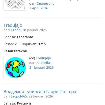
dari
Oganesono
7 April 2026
Tradujaĵo
dari
Grenn
, 28 Januari 2026
Bahasa:
Esperanto
Pesan:
2
Tunjukkan:
3715
Pesan terakhir
(eo)
Tradujaĵo
dari
Altebrilas
31 Januari 2026
Волдеморт убился о Гарри Поттера
dari
Leopold65
, 22 Januari 2026
Bahasa:
Русский