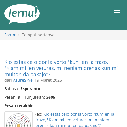
Ke
daftar
Men
isi
Forum
Tempat bertanya
Kio estas celo por la vorto "kun" en la frazo,
"Kiam mi ien veturas, mi neniam prenas kun mi
multon da pakaĵo"?
dari
AzureSkye
, 19 Maret 2026
Bahasa:
Esperanto
Pesan:
9
Tunjukkan:
3605
Pesan terakhir
(eo)
Kio estas celo por la vorto "kun" en la
frazo, "Kiam mi ien veturas, mi neniam
prenas kun mi multon da pakaĵo"?