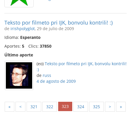
Teksto por filmeto pri IJK, bonvolu kontrili! :)
de
irishpolyglot
, 29 de julio de 2009
Idioma:
Esperanto
Aportes:
5
Clics:
37850
Último aporte
(eo)
Teksto por filmeto pri IJK, bonvolu kontrili!
:)
de
russ
4 de agosto de 2009
323
«
<
321
322
324
325
>
»