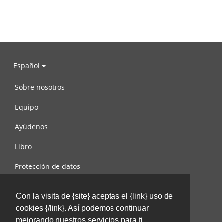
Español
Sobre nosotros
Equipo
Ayúdenos
Libro
Protección de datos
Condiciones de uso
Con la visita de {site} aceptas el {link} uso de
Contáctenos
cookies {/link}. Así podemos continuar
mejorando nuestros servicios para ti.