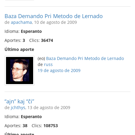
Baza Demando Pri Metodo de Lernado
de
apachama
, 10 de agosto de 2009
Idioma:
Esperanto
Aportes:
3
Clics:
36474
Último aporte
(eo)
Baza Demando Pri Metodo de Lernado
de
russ
19 de agosto de 2009
“ajn” kaj “ĉi”
de
jchthys
, 13 de agosto de 2009
Idioma:
Esperanto
Aportes:
38
Clics:
108753
Último aporte