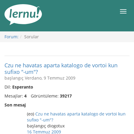
İçerik
Görüntüleme
Men
Forum:
Sorular
Czu ne havatas aparta katalogo de vortoi kun
sufixo "-um"?
başlangıç Verdano, 9 Temmuz 2009
Dil:
Esperanto
Mesajlar:
4
Görüntüleme:
39217
Son mesaj
(eo)
Czu ne havatas aparta katalogo de vortoi kun
sufixo "-um"?
başlangıç diogotux
16 Temmuz 2009