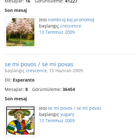
Mesajlar:
16
Görüntüleme:
41227
Son mesaj
(eo)
nombroj kaj pronomoj
başlangıç
crescence
13 Temmuz 2009
se mi povos / se mi povas
başlangıç
crescence
, 15 Haziran 2009
Dil:
Esperanto
Mesajlar:
8
Görüntüleme:
36454
Son mesaj
(eo)
se mi povos / se mi povas
başlangıç
yugary
13 Temmuz 2009