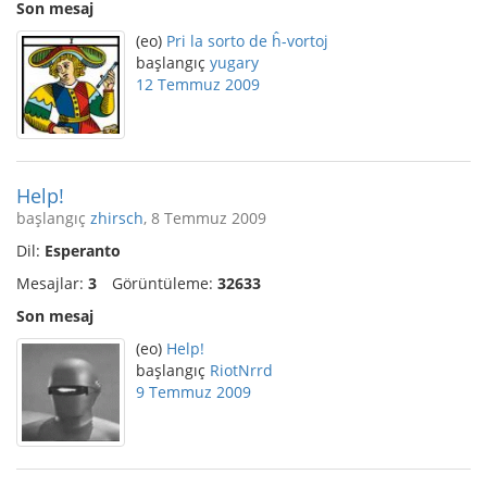
Son mesaj
(eo)
Pri la sorto de ĥ-vortoj
başlangıç
yugary
12 Temmuz 2009
Help!
başlangıç
zhirsch
, 8 Temmuz 2009
Dil:
Esperanto
Mesajlar:
3
Görüntüleme:
32633
Son mesaj
(eo)
Help!
başlangıç
RiotNrrd
9 Temmuz 2009