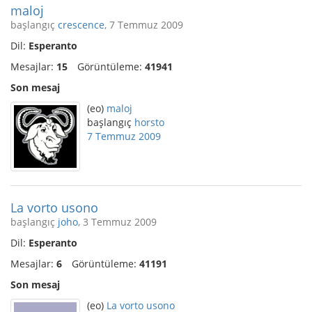
maloj
başlangıç
crescence
, 7 Temmuz 2009
Dil:
Esperanto
Mesajlar:
15
Görüntüleme:
41941
Son mesaj
(eo)
maloj
başlangıç
horsto
7 Temmuz 2009
La vorto usono
başlangıç
joho
, 3 Temmuz 2009
Dil:
Esperanto
Mesajlar:
6
Görüntüleme:
41191
Son mesaj
(eo)
La vorto usono