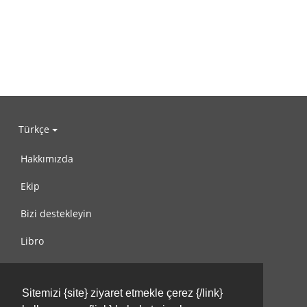
Türkçe
Hakkımızda
Ekip
Bizi destekleyin
Libro
Gizlilik Politikası
Sitemizi {site} ziyaret etmekle çerez {/link}
Kullanım Koşulları