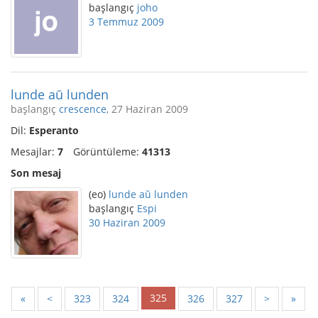
başlangıç
joho
3 Temmuz 2009
lunde aŭ lunden
başlangıç
crescence
, 27 Haziran 2009
Dil:
Esperanto
Mesajlar:
7
Görüntüleme:
41313
Son mesaj
(eo)
lunde aŭ lunden
başlangıç
Espi
30 Haziran 2009
325
«
<
323
324
326
327
>
»