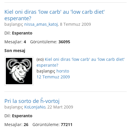
Kiel oni diras 'low carb' au 'low carb diet'
esperante?
başlangıç
nissa_amas_katoj
, 8 Temmuz 2009
Dil:
Esperanto
Mesajlar:
4
Görüntüleme:
36095
Son mesaj
(eo)
Kiel oni diras 'low carb' au 'low carb diet'
esperante?
başlangıç
horsto
12 Temmuz 2009
Pri la sorto de ĥ-vortoj
başlangıç
KoLonJaNo
, 22 Mart 2009
Dil:
Esperanto
Mesajlar:
26
Görüntüleme:
77211