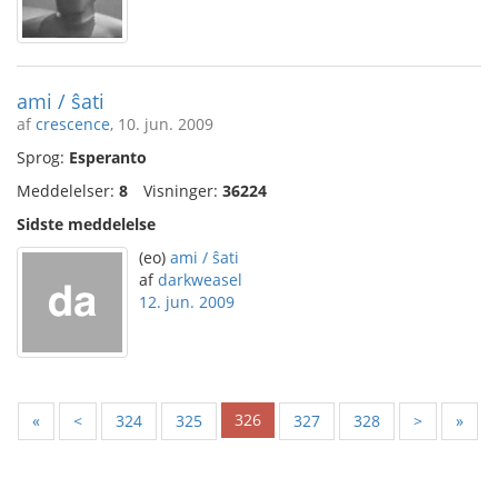
ami / ŝati
af
crescence
, 10. jun. 2009
Sprog:
Esperanto
Meddelelser:
8
Visninger:
36224
Sidste meddelelse
(eo)
ami / ŝati
af
darkweasel
12. jun. 2009
326
«
<
324
325
327
328
>
»