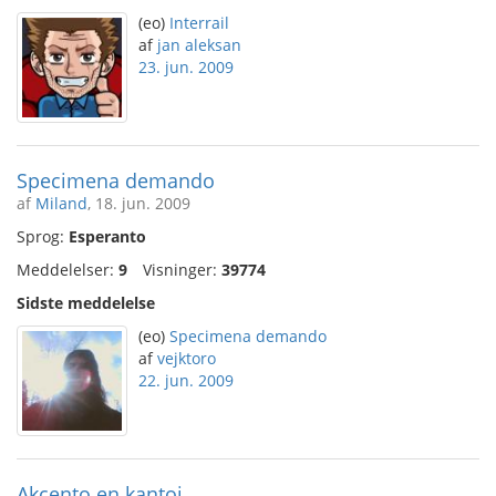
(eo)
Interrail
af
jan aleksan
23. jun. 2009
Specimena demando
af
Miland
, 18. jun. 2009
Sprog:
Esperanto
Meddelelser:
9
Visninger:
39774
Sidste meddelelse
(eo)
Specimena demando
af
vejktoro
22. jun. 2009
Akcento en kantoj