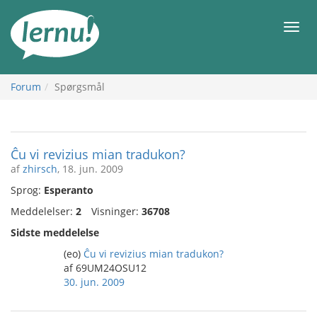
Til
indholdet
Men
Forum
Spørgsmål
Ĉu vi revizius mian tradukon?
af
zhirsch
, 18. jun. 2009
Sprog:
Esperanto
Meddelelser:
2
Visninger:
36708
Sidste meddelelse
(eo)
Ĉu vi revizius mian tradukon?
af 69UM24OSU12
30. jun. 2009