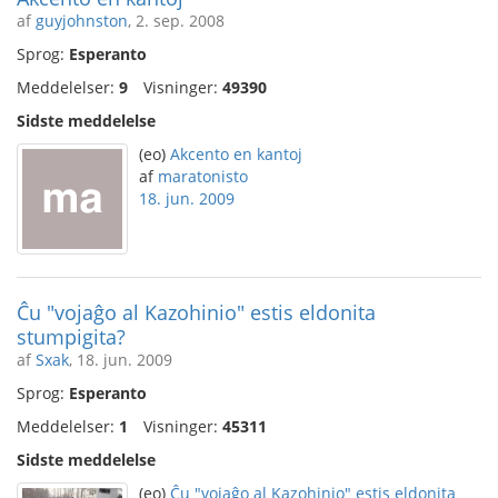
af
guyjohnston
, 2. sep. 2008
Sprog:
Esperanto
Meddelelser:
9
Visninger:
49390
Sidste meddelelse
(eo)
Akcento en kantoj
af
maratonisto
18. jun. 2009
Ĉu "vojaĝo al Kazohinio" estis eldonita
stumpigita?
af
Sxak
, 18. jun. 2009
Sprog:
Esperanto
Meddelelser:
1
Visninger:
45311
Sidste meddelelse
(eo)
Ĉu "vojaĝo al Kazohinio" estis eldonita