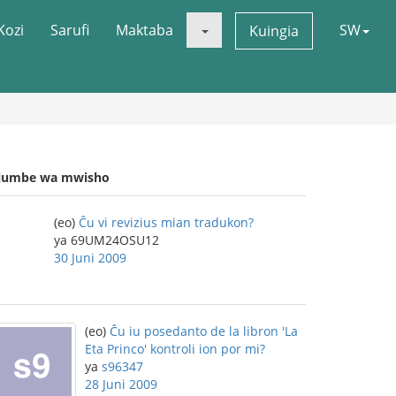
Kozi
Sarufi
Maktaba
SW
Kuingia
jumbe wa mwisho
(eo)
Ĉu vi revizius mian tradukon?
ya 69UM24OSU12
30 Juni 2009
(eo)
Ĉu iu posedanto de la libron 'La
Eta Princo' kontroli ion por mi?
ya
s96347
28 Juni 2009