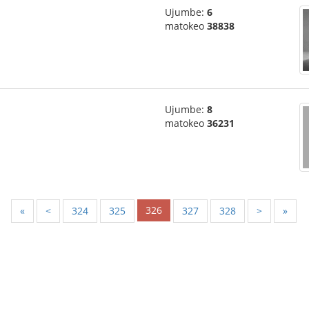
Ujumbe:
6
matokeo
38838
Ujumbe:
8
matokeo
36231
326
«
<
324
325
327
328
>
»