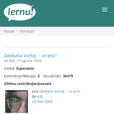
Mergi
la
Meni
conținut
Forum
Întrebari
Geokaŝa Vortoj -- io-ero?
de
Kat
, 10 aprilie 2008
Limbă:
Esperanto
Contribuții/Mesaje:
3
Vizualizări:
36379
Ultima contribuție/postare
(eo)
Geokaŝa Vortoj -- io-ero?
de
Kat
25 mai 2009