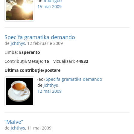
de
Rodrigoo
15 mai 2009
Specifa gramatika demando
de
jchthys
, 12 februarie 2009
Limbă:
Esperanto
Contribuții/Mesaje:
15
Vizualizări:
44832
Ultima contribuție/postare
(eo)
Specifa gramatika demando
de
jchthys
12 mai 2009
“Malve”
de
jchthys
, 11 mai 2009