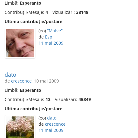
Limbă:
Esperanto
Contribuții/Mesaje:
4
Vizualizări:
38148
Ultima contribuție/postare
(eo)
“Malve”
de
Espi
11 mai 2009
dato
de
crescence
, 10 mai 2009
Limbă:
Esperanto
Contribuții/Mesaje:
13
Vizualizări:
45349
Ultima contribuție/postare
(eo)
dato
de
crescence
11 mai 2009