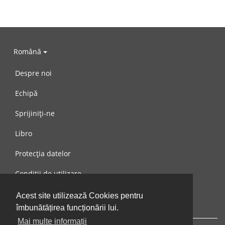
Română
Despre noi
Echipă
Sprijiniți-ne
Libro
Protecția datelor
Condiții de utilizare
Mesaj către noi
Acest site utilizează Cookies pentru
îmbunătățirea funcționării lui.
Mai multe informații