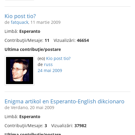
Kio post tio?
de
fatquack
, 11 martie 2009
Limbă:
Esperanto
Contribuții/Mesaje:
11
Vizualizări:
46654
Ultima contribuție/postare
(eo)
Kio post tio?
de
russ
24 mai 2009
Enigma artikol en Esperanto-English dikcionaro
de Verdano, 20 mai 2009
Limbă:
Esperanto
Contribuții/Mesaje:
3
Vizualizări:
37982
Ultima contribuție/postare