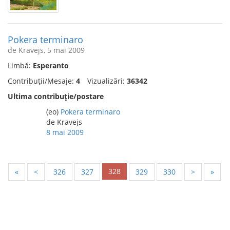
Pokera terminaro
de Kravejs, 5 mai 2009
Limbă:
Esperanto
Contribuții/Mesaje:
4
Vizualizări:
36342
Ultima contribuție/postare
(eo)
Pokera terminaro
de Kravejs
8 mai 2009
328
«
<
326
327
329
330
>
»