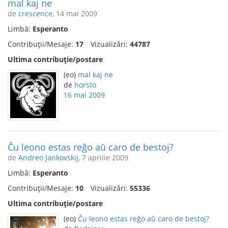
mal kaj ne
de
crescence
, 14 mai 2009
Limbă:
Esperanto
Contribuții/Mesaje:
17
Vizualizări:
44787
Ultima contribuție/postare
(eo)
mal kaj ne
de
horsto
16 mai 2009
Ĉu leono estas reĝo aŭ caro de bestoj?
de
Andreo Jankovskij
, 7 aprilie 2009
Limbă:
Esperanto
Contribuții/Mesaje:
10
Vizualizări:
55336
Ultima contribuție/postare
(eo)
Ĉu leono estas reĝo aŭ caro de bestoj?