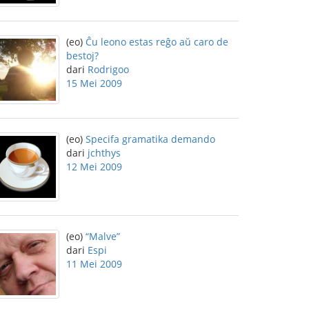
(eo)
Ĉu leono estas reĝo aŭ caro de
bestoj?
dari
Rodrigoo
15 Mei 2009
(eo)
Specifa gramatika demando
dari
jchthys
12 Mei 2009
(eo)
“Malve”
dari
Espi
11 Mei 2009