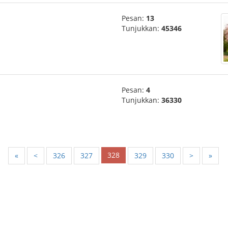
Pesan:
13
Tunjukkan:
45346
Pesan:
4
Tunjukkan:
36330
328
«
<
326
327
329
330
>
»