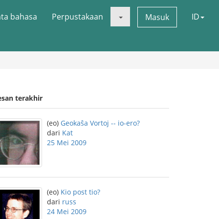
ata bahasa
Perpustakaan
ID
Masuk
esan terakhir
(eo)
Geokaŝa Vortoj -- io-ero?
dari
Kat
25 Mei 2009
(eo)
Kio post tio?
dari
russ
24 Mei 2009