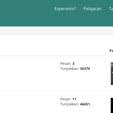
Esperanto?
Pelajaran
T
P
Pesan:
3
Tunjukkan:
36376
Pesan:
11
Tunjukkan:
46651