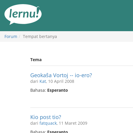
Ke
daftar
isi
Forum
Tempat bertanya
Tema
Geokaŝa Vortoj -- io-ero?
dari
Kat
, 10 April 2008
Bahasa:
Esperanto
Kio post tio?
dari
fatquack
, 11 Maret 2009
Bahasa:
Esperanto