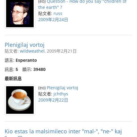
(eo)
Question - How do you say "children of
the earth" ?
貼文者:
russ
2009年2月24日
Plenigilaj vortoj
貼文者:
wildweathel
, 2009年2月21日
語言:
Esperanto
訊息:
5
顯示:
39480
最新訊息
(eo)
Plenigilaj vortoj
貼文者:
jchthys
2009年2月22日
Kio estas la malsimileco inter "mal-", "ne-" kaj