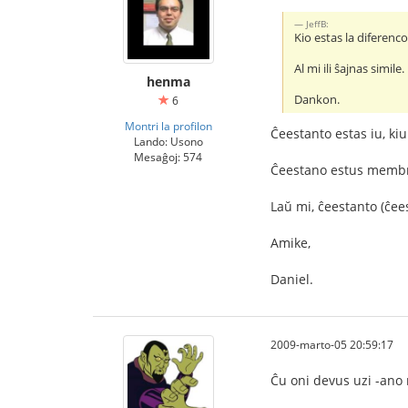
JeffB:
Kio estas la diferenc
Al mi ili ŝajnas simile.
henma
Dankon.
6
Montri la profilon
Ĉeestanto estas iu, kiu 
Lando: Usono
Mesaĝoj: 574
Ĉeestano estus membro 
Laŭ mi, ĉeestanto (ĉeest
Amike,
Daniel.
2009-marto-05 20:59:17
Ĉu oni devus uzi -ano n