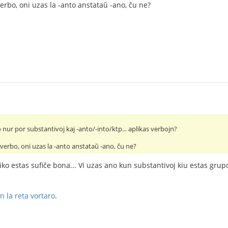
verbo, oni uzas la -anto anstataŭ -ano, ĉu ne?
 nur por substantivoj kaj -anto/-into/ktp... aplikas verbojn?
s verbo, oni uzas la -anto anstataŭ -ano, ĉu ne?
ko estas sufiĉe bona... Vi uzas ano kun substantivoj kiu estas grupoj,
n la reta vortaro
.