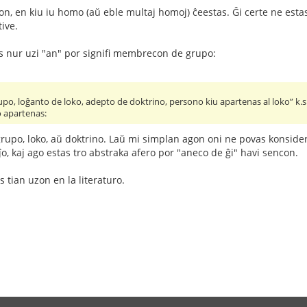
gon, en kiu iu homo (aŭ eble multaj homoj) ĉeestas. Ĝi certe ne est
tive.
 nur uzi "an" por signifi membrecon de grupo:
o, loĝanto de loko, adepto de doktrino, persono kiu apartenas al loko” k.s.
o apartenas:
rupo, loko, aŭ doktrino. Laŭ mi simplan agon oni ne povas konsideri 
ĵo, kaj ago estas tro abstraka afero por "aneco de ĝi" havi sencon.
 tian uzon en la literaturo.