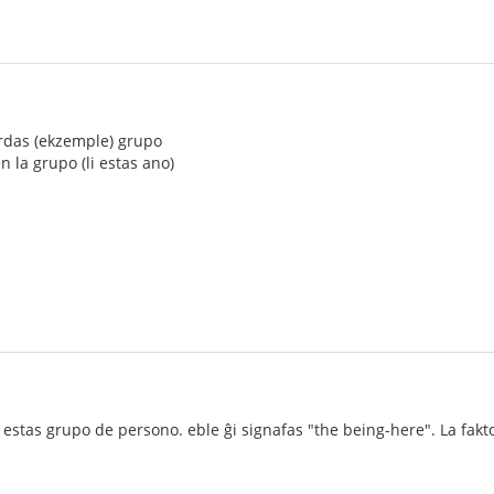
ardas (ekzemple) grupo
n la grupo (li estas ano)
estas grupo de persono. eble ĝi signafas "the being-here". La fakto e