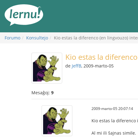
Al
la
enhavo
Forumo
Konsultejo
Kio estas la diferenco (en lingvouzo) inter
Kio estas la diferenco
de
JeffB
, 2009-marto-05
Mesaĝoj:
9
2009-marto-05 20:07:14
Kio estas la diferenco
Al mi ili ŝajnas simile.