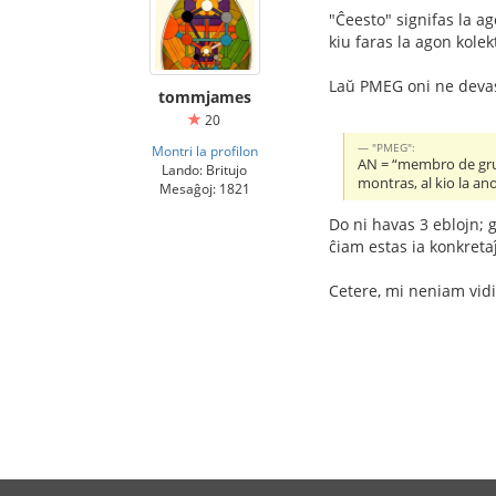
"Ĉeesto" signifas la a
kiu faras la agon kolek
Laŭ PMEG oni ne devas
tommjames
20
"PMEG":
Montri la profilon
AN = “membro de grup
Lando: Britujo
montras, al kio la an
Mesaĝoj: 1821
Do ni havas 3 eblojn; g
ĉiam estas ia konkreta
Cetere, mi neniam vidis