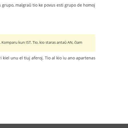
as grupo, malgraŭ tio ke povus esti grupo de homoj
 Komparu kun IST. Tio, kio staras antaŭ AN, ĉiam
kiel unu el tiuj aferoj. Tio al kio iu ano apartenas