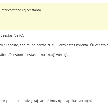
o inter ĉeestano kaj ĉeestanto?
ĉeestas (ĉe io).
el ĉeesto, sed mi ne certas ĉu tiu vorto estas korekta. Ĉu ĉeesto e
into/ĉeestonto) estas la korekta(j) vorto(j).
ur por substantivoj kaj -anto/-into/ktp... aplikas verbojn?