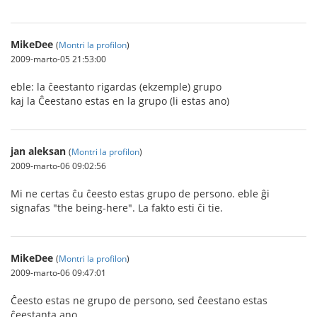
MikeDee
(
Montri la profilon
)
2009-marto-05 21:53:00
eble: la ĉeestanto rigardas (ekzemple) grupo
kaj la Ĉeestano estas en la grupo (li estas ano)
jan aleksan
(
Montri la profilon
)
2009-marto-06 09:02:56
Mi ne certas ĉu ĉeesto estas grupo de persono. eble ĝi
signafas "the being-here". La fakto esti ĉi tie.
MikeDee
(
Montri la profilon
)
2009-marto-06 09:47:01
Ĉeesto estas ne grupo de persono, sed ĉeestano estas
ĉeestanta ano.