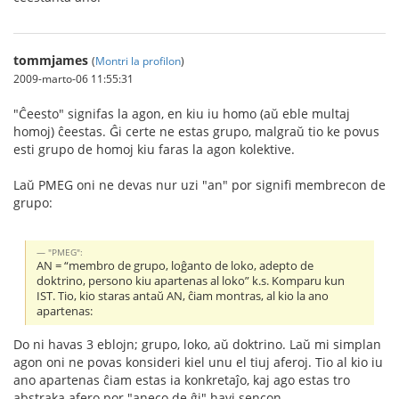
tommjames
(
Montri la profilon
)
2009-marto-06 11:55:31
"Ĉeesto" signifas la agon, en kiu iu homo (aŭ eble multaj
homoj) ĉeestas. Ĝi certe ne estas grupo, malgraŭ tio ke povus
esti grupo de homoj kiu faras la agon kolektive.
Laŭ PMEG oni ne devas nur uzi "an" por signifi membrecon de
grupo:
"PMEG":
AN = “membro de grupo, loĝanto de loko, adepto de
doktrino, persono kiu apartenas al loko” k.s. Komparu kun
IST. Tio, kio staras antaŭ AN, ĉiam montras, al kio la ano
apartenas:
Do ni havas 3 eblojn; grupo, loko, aŭ doktrino. Laŭ mi simplan
agon oni ne povas konsideri kiel unu el tiuj aferoj. Tio al kio iu
ano apartenas ĉiam estas ia konkretaĵo, kaj ago estas tro
abstraka afero por "aneco de ĝi" havi sencon.