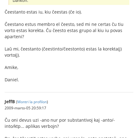
Dankon.
Ĉeestanto estas iu, kiu ĉeestas (ĉe io).
Ĉeestano estus membro el ĉeesto, sed mi ne certas ĉu tiu
vorto estas korekta. Ĉu ĉeesto estas grupo al kiu iu povas
aparteni?
Laŭ mi, ĉeestanto (ĉeestinto/ĉeestonto) estas la korekta(j)
vorto(j).
Amike,
Daniel.
JeffB
(
Montri la profilon
)
2009-marto-05 20:59:17
Ĉu oni devus uzi -ano nur por substantivoj kaj -anto/-
into/ktp... aplikas verbojn?