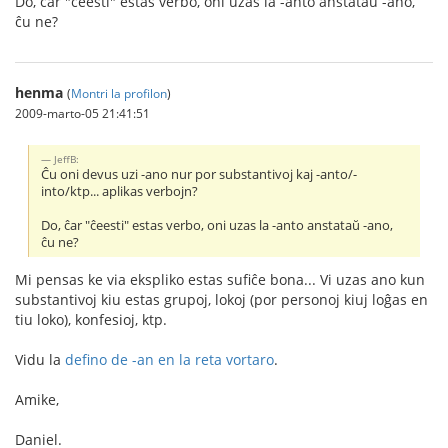
Do, ĉar "ĉeesti" estas verbo, oni uzas la -anto anstataŭ -ano,
ĉu ne?
henma
(
Montri la profilon
)
2009-marto-05 21:41:51
JeffB:
Ĉu oni devus uzi -ano nur por substantivoj kaj -anto/-
into/ktp... aplikas verbojn?
Do, ĉar "ĉeesti" estas verbo, oni uzas la -anto anstataŭ -ano,
ĉu ne?
Mi pensas ke via ekspliko estas sufiĉe bona... Vi uzas ano kun
substantivoj kiu estas grupoj, lokoj (por personoj kiuj loĝas en
tiu loko), konfesioj, ktp.
Vidu la
defino de -an en la reta vortaro
.
Amike,
Daniel.