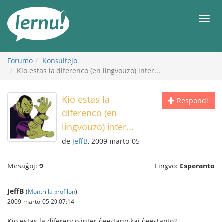
Al
la
Men
enhavo
Forumo
Konsultejo
Kio estas la diferenco (en lingvouzo) inter...
Kio estas la
Respondi
diferenco (en
lingvouzo) inter...
de
JeffB
, 2009-marto-05
Mesaĝoj:
9
Lingvo:
Esperanto
JeffB
(
Montri la profilon
)
2009-marto-05 20:07:14
Kio estas la diferenco inter ĉeestano kaj ĉeestanto?