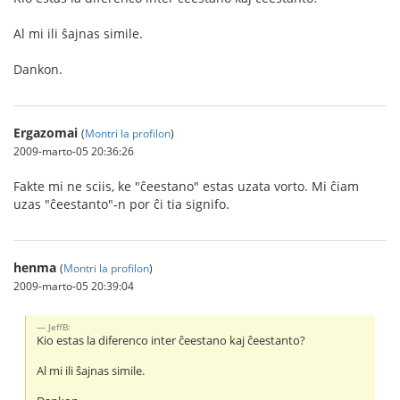
Al mi ili ŝajnas simile.
Dankon.
Ergazomai
(
Montri la profilon
)
2009-marto-05 20:36:26
Fakte mi ne sciis, ke "ĉeestano" estas uzata vorto. Mi ĉiam
uzas "ĉeestanto"-n por ĉi tia signifo.
henma
(
Montri la profilon
)
2009-marto-05 20:39:04
JeffB:
Kio estas la diferenco inter ĉeestano kaj ĉeestanto?
Al mi ili ŝajnas simile.