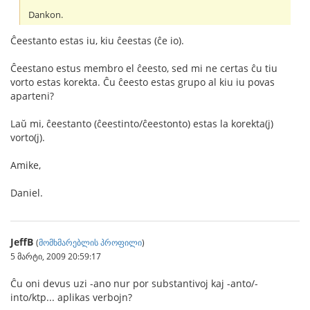
Dankon.
Ĉeestanto estas iu, kiu ĉeestas (ĉe io).
Ĉeestano estus membro el ĉeesto, sed mi ne certas ĉu tiu
vorto estas korekta. Ĉu ĉeesto estas grupo al kiu iu povas
aparteni?
Laŭ mi, ĉeestanto (ĉeestinto/ĉeestonto) estas la korekta(j)
vorto(j).
Amike,
Daniel.
JeffB
(
მომხმარებლის პროფილი
)
5 მარტი, 2009 20:59:17
Ĉu oni devus uzi -ano nur por substantivoj kaj -anto/-
into/ktp... aplikas verbojn?