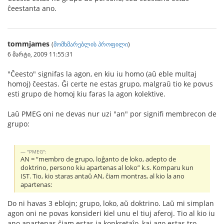
ĉeestanta ano.
tommjames
(
მომხმარებლის პროფილი
)
6 მარტი, 2009 11:55:31
"Ĉeesto" signifas la agon, en kiu iu homo (aŭ eble multaj
homoj) ĉeestas. Ĝi certe ne estas grupo, malgraŭ tio ke povus
esti grupo de homoj kiu faras la agon kolektive.
Laŭ PMEG oni ne devas nur uzi "an" por signifi membrecon de
grupo:
"PMEG":
AN = “membro de grupo, loĝanto de loko, adepto de
doktrino, persono kiu apartenas al loko” k.s. Komparu kun
IST. Tio, kio staras antaŭ AN, ĉiam montras, al kio la ano
apartenas:
Do ni havas 3 eblojn; grupo, loko, aŭ doktrino. Laŭ mi simplan
agon oni ne povas konsideri kiel unu el tiuj aferoj. Tio al kio iu
ano apartenas ĉiam estas ia konkretaĵo, kaj ago estas tro