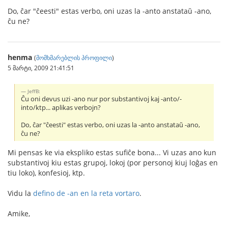
Do, ĉar "ĉeesti" estas verbo, oni uzas la -anto anstataŭ -ano,
ĉu ne?
henma
(
მომხმარებლის პროფილი
)
5 მარტი, 2009 21:41:51
JeffB:
Ĉu oni devus uzi -ano nur por substantivoj kaj -anto/-
into/ktp... aplikas verbojn?
Do, ĉar "ĉeesti" estas verbo, oni uzas la -anto anstataŭ -ano,
ĉu ne?
Mi pensas ke via ekspliko estas sufiĉe bona... Vi uzas ano kun
substantivoj kiu estas grupoj, lokoj (por personoj kiuj loĝas en
tiu loko), konfesioj, ktp.
Vidu la
defino de -an en la reta vortaro
.
Amike,