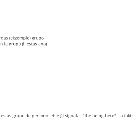
ardas (ekzemple) grupo
n la grupo (li estas ano)
estas grupo de persono. eble ĝi signafas "the being-here". La fakto e