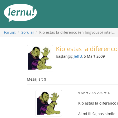
İçerik
Görüntüleme
Forum:
Sorular
Kio estas la diferenco (en lingvouzo) inter...
Kio estas la diferenco
başlangıç
JeffB
, 5 Mart 2009
Mesajlar:
9
5 Mart 2009 20:07:14
Kio estas la diferenco
Al mi ili ŝajnas simile.