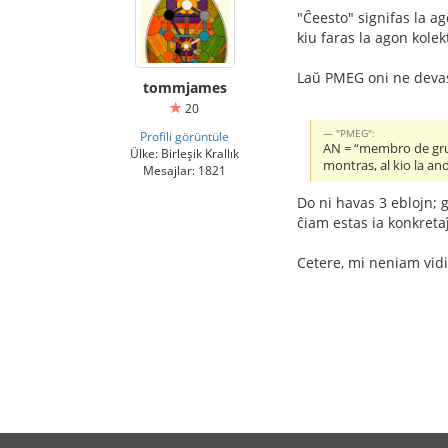
"Ĉeesto" signifas la a
kiu faras la agon kolek
Laŭ PMEG oni ne devas
tommjames
20
"PMEG":
Profili görüntüle
AN = “membro de grup
Ülke: Birleşik Krallık
montras, al kio la an
Mesajlar: 1821
Do ni havas 3 eblojn; g
ĉiam estas ia konkreta
Cetere, mi neniam vidis