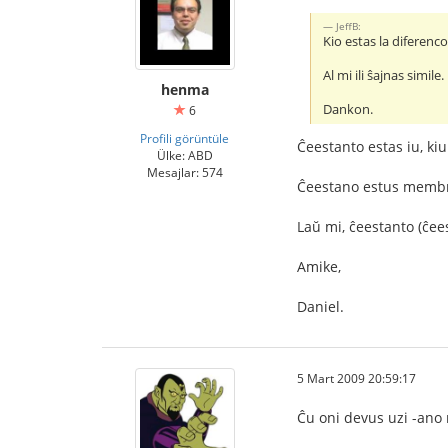
JeffB:
Kio estas la diferenc
Al mi ili ŝajnas simile.
henma
Dankon.
6
Profili görüntüle
Ĉeestanto estas iu, kiu 
Ülke: ABD
Mesajlar: 574
Ĉeestano estus membro 
Laŭ mi, ĉeestanto (ĉeest
Amike,
Daniel.
5 Mart 2009 20:59:17
Ĉu oni devus uzi -ano n