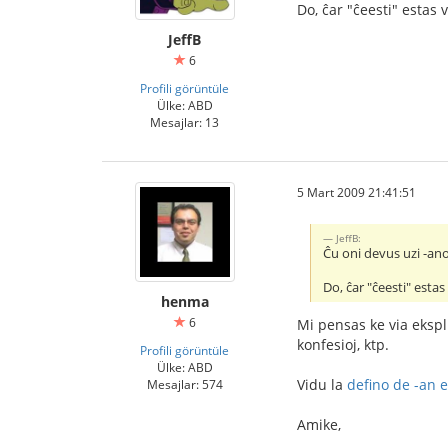
Do, ĉar "ĉeesti" estas 
JeffB
6
Profili görüntüle
Ülke: ABD
Mesajlar: 13
5 Mart 2009 21:41:51
JeffB:
Ĉu oni devus uzi -ano
Do, ĉar "ĉeesti" esta
henma
6
Mi pensas ke via ekspli
konfesioj, ktp.
Profili görüntüle
Ülke: ABD
Vidu la
defino de -an e
Mesajlar: 574
Amike,