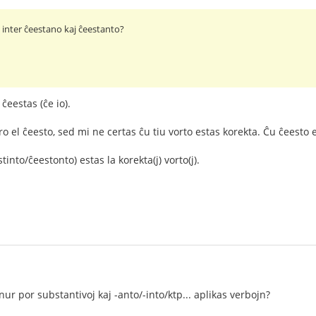
o inter ĉeestano kaj ĉeestanto?
ĉeestas (ĉe io).
el ĉeesto, sed mi ne certas ĉu tiu vorto estas korekta. Ĉu ĉeesto e
into/ĉeestonto) estas la korekta(j) vorto(j).
ur por substantivoj kaj -anto/-into/ktp... aplikas verbojn?