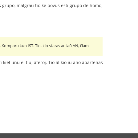
as grupo, malgraŭ tio ke povus esti grupo de homoj
 Komparu kun IST. Tio, kio staras antaŭ AN, ĉiam
kiel unu el tiuj aferoj. Tio al kio iu ano apartenas