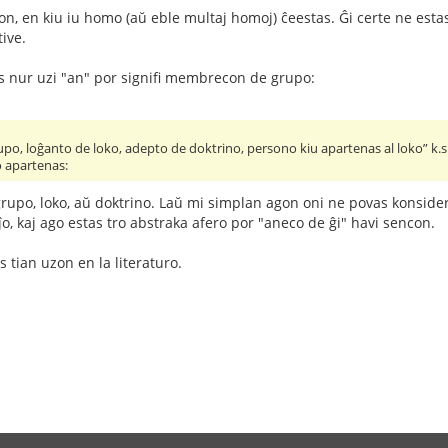
gon, en kiu iu homo (aŭ eble multaj homoj) ĉeestas. Ĝi certe ne est
tive.
 nur uzi "an" por signifi membrecon de grupo:
o, loĝanto de loko, adepto de doktrino, persono kiu apartenas al loko” k.s.
o apartenas:
rupo, loko, aŭ doktrino. Laŭ mi simplan agon oni ne povas konsideri 
ĵo, kaj ago estas tro abstraka afero por "aneco de ĝi" havi sencon.
 tian uzon en la literaturo.