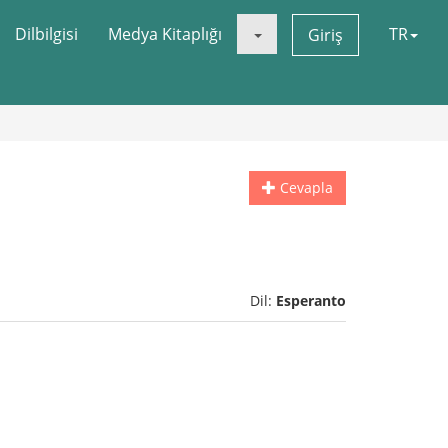
Dilbilgisi
Medya Kitaplığı
TR
Giriş
Cevapla
Dil:
Esperanto