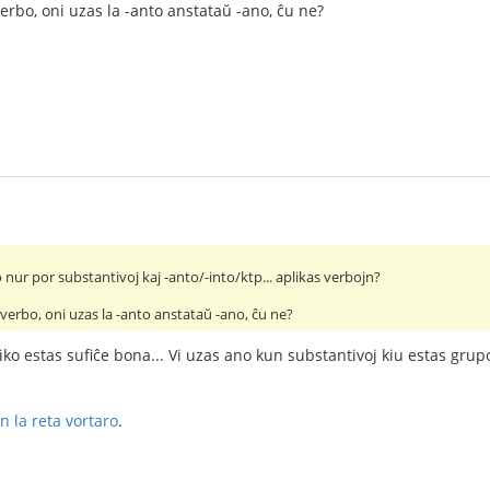
verbo, oni uzas la -anto anstataŭ -ano, ĉu ne?
 nur por substantivoj kaj -anto/-into/ktp... aplikas verbojn?
s verbo, oni uzas la -anto anstataŭ -ano, ĉu ne?
ko estas sufiĉe bona... Vi uzas ano kun substantivoj kiu estas grupoj,
n la reta vortaro
.