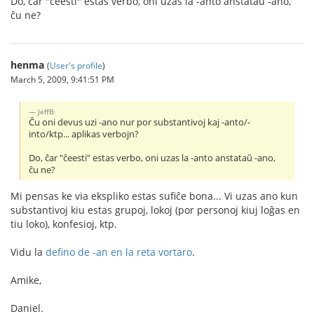
Do, ĉar "ĉeesti" estas verbo, oni uzas la -anto anstataŭ -ano,
ĉu ne?
henma
(
User's profile
)
March 5, 2009, 9:41:51 PM
JeffB:
Ĉu oni devus uzi -ano nur por substantivoj kaj -anto/-
into/ktp... aplikas verbojn?
Do, ĉar "ĉeesti" estas verbo, oni uzas la -anto anstataŭ -ano,
ĉu ne?
Mi pensas ke via ekspliko estas sufiĉe bona... Vi uzas ano kun
substantivoj kiu estas grupoj, lokoj (por personoj kiuj loĝas en
tiu loko), konfesioj, ktp.
Vidu la
defino de -an en la reta vortaro
.
Amike,
Daniel.