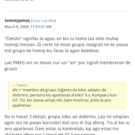
tommjames
(
User's profile
)
March 6, 2009, 11:55:31 AM
"Ĉeesto" signifas la agon, en kiu iu homo (aŭ eble multaj
homoj) ĉeestas. Ĝi certe ne estas grupo, malgraŭ tio ke povus
esti grupo de homoj kiu faras la agon kolektive.
Laŭ PMEG oni ne devas nur uzi "an" por signifi membrecon de
grupo:
"PMEG":
AN = “membro de grupo, loĝanto de loko, adepto de
doktrino, persono kiu apartenas al loko” k.s. Komparu kun
IST. Tio, kio staras antaŭ AN, ĉiam montras, al kio la ano
apartenas:
Do ni havas 3 eblojn; grupo, loko, aŭ doktrino. Laŭ mi simplan
agon oni ne povas konsideri kiel unu el tiuj aferoj. Tio al kio iu
ano apartenas ĉiam estas ia konkretaĵo, kaj ago estas tro
abstraka afero por "aneco de ĝi" havi sencon.