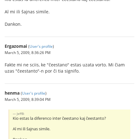
Al mi ili ŝajnas simile.
Dankon.
Ergazomai
(
User's profile
)
March 5, 2009, 8:36:26 PM
Fakte mi ne sciis, ke "ĉeestano" estas uzata vorto. Mi ĉiam
uzas "ĉeestanto"-n por ĉi tia signifo.
henma
(
User's profile
)
March 5, 2009, 8:39:04 PM
JeffB:
Kio estas la diferenco inter ĉeestano kaj ĉeestanto?
Al mi ili ŝajnas simile.