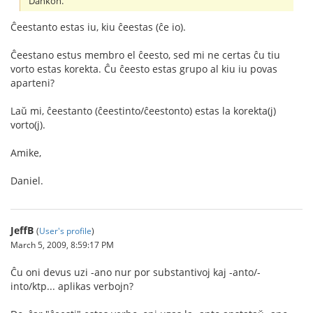
Dankon.
Ĉeestanto estas iu, kiu ĉeestas (ĉe io).
Ĉeestano estus membro el ĉeesto, sed mi ne certas ĉu tiu
vorto estas korekta. Ĉu ĉeesto estas grupo al kiu iu povas
aparteni?
Laŭ mi, ĉeestanto (ĉeestinto/ĉeestonto) estas la korekta(j)
vorto(j).
Amike,
Daniel.
JeffB
(
User's profile
)
March 5, 2009, 8:59:17 PM
Ĉu oni devus uzi -ano nur por substantivoj kaj -anto/-
into/ktp... aplikas verbojn?