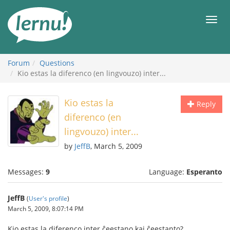
Skip
to
Men
the
content
Forum
Questions
Kio estas la diferenco (en lingvouzo) inter...
Kio estas la
Reply
diferenco (en
lingvouzo) inter...
by
JeffB
, March 5, 2009
Messages:
9
Language:
Esperanto
JeffB
(
User's profile
)
March 5, 2009, 8:07:14 PM
Kio estas la diferenco inter ĉeestano kaj ĉeestanto?