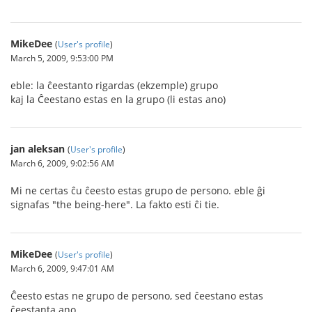
MikeDee
(
User's profile
)
March 5, 2009, 9:53:00 PM
eble: la ĉeestanto rigardas (ekzemple) grupo
kaj la Ĉeestano estas en la grupo (li estas ano)
jan aleksan
(
User's profile
)
March 6, 2009, 9:02:56 AM
Mi ne certas ĉu ĉeesto estas grupo de persono. eble ĝi
signafas "the being-here". La fakto esti ĉi tie.
MikeDee
(
User's profile
)
March 6, 2009, 9:47:01 AM
Ĉeesto estas ne grupo de persono, sed ĉeestano estas
ĉeestanta ano.