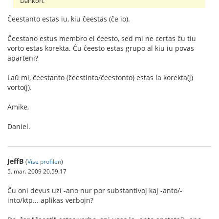
Dankon.
Ĉeestanto estas iu, kiu ĉeestas (ĉe io).
Ĉeestano estus membro el ĉeesto, sed mi ne certas ĉu tiu
vorto estas korekta. Ĉu ĉeesto estas grupo al kiu iu povas
aparteni?
Laŭ mi, ĉeestanto (ĉeestinto/ĉeestonto) estas la korekta(j)
vorto(j).
Amike,
Daniel.
JeffB
(
Vise profilen
)
5. mar. 2009 20.59.17
Ĉu oni devus uzi -ano nur por substantivoj kaj -anto/-
into/ktp... aplikas verbojn?