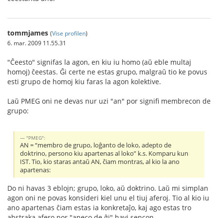
tommjames
(
Vise profilen
)
6. mar. 2009 11.55.31
"Ĉeesto" signifas la agon, en kiu iu homo (aŭ eble multaj
homoj) ĉeestas. Ĝi certe ne estas grupo, malgraŭ tio ke povus
esti grupo de homoj kiu faras la agon kolektive.
Laŭ PMEG oni ne devas nur uzi "an" por signifi membrecon de
grupo:
"PMEG":
AN = “membro de grupo, loĝanto de loko, adepto de
doktrino, persono kiu apartenas al loko” k.s. Komparu kun
IST. Tio, kio staras antaŭ AN, ĉiam montras, al kio la ano
apartenas:
Do ni havas 3 eblojn; grupo, loko, aŭ doktrino. Laŭ mi simplan
agon oni ne povas konsideri kiel unu el tiuj aferoj. Tio al kio iu
ano apartenas ĉiam estas ia konkretaĵo, kaj ago estas tro
abstraka afero por "aneco de ĝi" havi sencon.