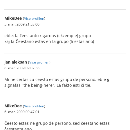
MikeDee
(
Vise profilen
)
5. mar. 2009 21.53.00
eble: la ĉeestanto rigardas (ekzemple) grupo
kaj la Ĉeestano estas en la grupo (li estas ano)
jan aleksan
(
Vise profilen
)
6. mar. 2009 09.02.56
Mi ne certas ĉu ĉeesto estas grupo de persono. eble ĝi
signafas "the being-here". La fakto esti ĉi tie.
MikeDee
(
Vise profilen
)
6. mar. 2009 09.47.01
Ĉeesto estas ne grupo de persono, sed ĉeestano estas
ĉeestanta ano.