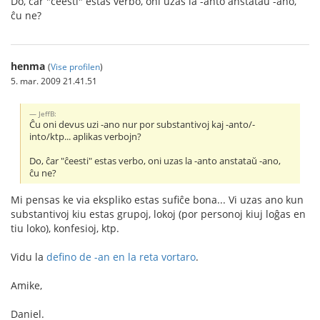
Do, ĉar "ĉeesti" estas verbo, oni uzas la -anto anstataŭ -ano,
ĉu ne?
henma
(
Vise profilen
)
5. mar. 2009 21.41.51
JeffB:
Ĉu oni devus uzi -ano nur por substantivoj kaj -anto/-
into/ktp... aplikas verbojn?
Do, ĉar "ĉeesti" estas verbo, oni uzas la -anto anstataŭ -ano,
ĉu ne?
Mi pensas ke via ekspliko estas sufiĉe bona... Vi uzas ano kun
substantivoj kiu estas grupoj, lokoj (por personoj kiuj loĝas en
tiu loko), konfesioj, ktp.
Vidu la
defino de -an en la reta vortaro
.
Amike,
Daniel.