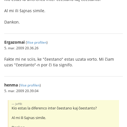
Al mi ili ŝajnas simile.
Dankon.
Ergazomai
(
Vise profilen
)
5. mar. 2009 20.36.26
Fakte mi ne sciis, ke "ĉeestano" estas uzata vorto. Mi ĉiam
uzas "ĉeestanto"-n por ĉi tia signifo.
henma
(
Vise profilen
)
5. mar. 2009 20.39.04
JeffB:
Kio estas la diferenco inter ĉeestano kaj ĉeestanto?
Al mi ili ŝajnas simile.