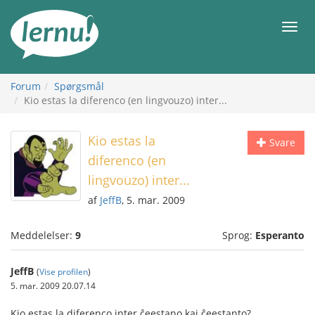
Til
indholdet
Men
Forum
Spørgsmål
Kio estas la diferenco (en lingvouzo) inter...
Kio estas la
Svare
diferenco (en
lingvouzo) inter...
af
JeffB
, 5. mar. 2009
Meddelelser:
9
Sprog:
Esperanto
JeffB
(
Vise profilen
)
5. mar. 2009 20.07.14
Kio estas la diferenco inter ĉeestano kaj ĉeestanto?