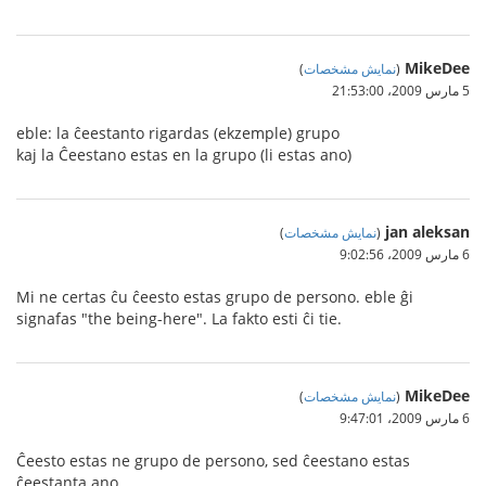
MikeDee
(
نمایش مشخصات
)
5 مارس 2009،‏ 21:53:00
eble: la ĉeestanto rigardas (ekzemple) grupo
kaj la Ĉeestano estas en la grupo (li estas ano)
jan aleksan
(
نمایش مشخصات
)
6 مارس 2009،‏ 9:02:56
Mi ne certas ĉu ĉeesto estas grupo de persono. eble ĝi
signafas "the being-here". La fakto esti ĉi tie.
MikeDee
(
نمایش مشخصات
)
6 مارس 2009،‏ 9:47:01
Ĉeesto estas ne grupo de persono, sed ĉeestano estas
ĉeestanta ano.