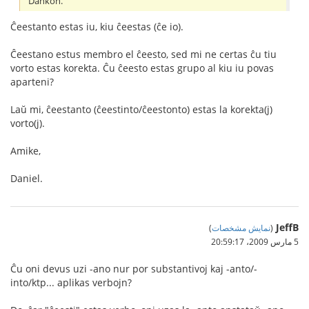
Dankon.
Ĉeestanto estas iu, kiu ĉeestas (ĉe io).
Ĉeestano estus membro el ĉeesto, sed mi ne certas ĉu tiu
vorto estas korekta. Ĉu ĉeesto estas grupo al kiu iu povas
aparteni?
Laŭ mi, ĉeestanto (ĉeestinto/ĉeestonto) estas la korekta(j)
vorto(j).
Amike,
Daniel.
JeffB
(
نمایش مشخصات
)
5 مارس 2009،‏ 20:59:17
Ĉu oni devus uzi -ano nur por substantivoj kaj -anto/-
into/ktp... aplikas verbojn?