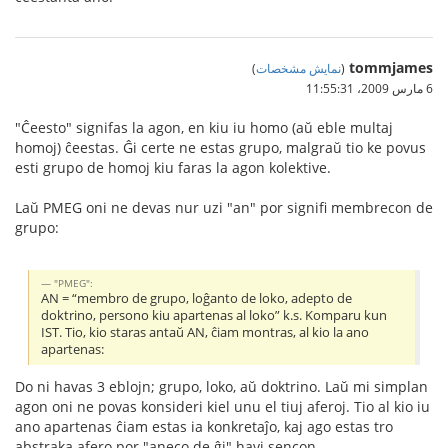
tommjames
(
نمایش مشخصات
)
6 مارس 2009،‏ 11:55:31
"Ĉeesto" signifas la agon, en kiu iu homo (aŭ eble multaj
homoj) ĉeestas. Ĝi certe ne estas grupo, malgraŭ tio ke povus
esti grupo de homoj kiu faras la agon kolektive.
Laŭ PMEG oni ne devas nur uzi "an" por signifi membrecon de
grupo:
"PMEG":
AN = “membro de grupo, loĝanto de loko, adepto de
doktrino, persono kiu apartenas al loko” k.s. Komparu kun
IST. Tio, kio staras antaŭ AN, ĉiam montras, al kio la ano
apartenas:
Do ni havas 3 eblojn; grupo, loko, aŭ doktrino. Laŭ mi simplan
agon oni ne povas konsideri kiel unu el tiuj aferoj. Tio al kio iu
ano apartenas ĉiam estas ia konkretaĵo, kaj ago estas tro
abstraka afero por "aneco de ĝi" havi sencon.