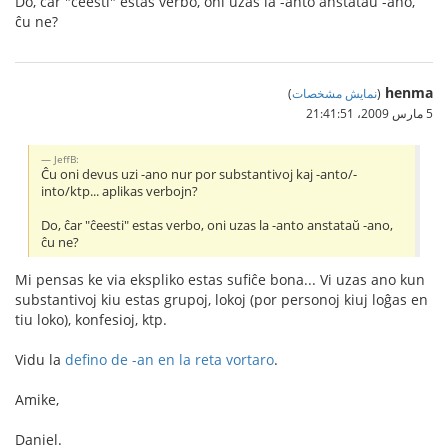
Do, ĉar "ĉeesti" estas verbo, oni uzas la -anto anstataŭ -ano,
ĉu ne?
henma
(
نمایش مشخصات
)
5 مارس 2009،‏ 21:41:51
JeffB:
Ĉu oni devus uzi -ano nur por substantivoj kaj -anto/-
into/ktp... aplikas verbojn?
Do, ĉar "ĉeesti" estas verbo, oni uzas la -anto anstataŭ -ano,
ĉu ne?
Mi pensas ke via ekspliko estas sufiĉe bona... Vi uzas ano kun
substantivoj kiu estas grupoj, lokoj (por personoj kiuj loĝas en
tiu loko), konfesioj, ktp.
Vidu la
defino de -an en la reta vortaro
.
Amike,
Daniel.