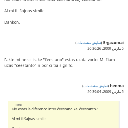
Al mi ili ŝajnas simile.
Dankon.
Ergazomai
(
نمایش مشخصات
)
5 مارس 2009،‏ 20:36:26
Fakte mi ne sciis, ke "ĉeestano" estas uzata vorto. Mi ĉiam
uzas "ĉeestanto"-n por ĉi tia signifo.
henma
(
نمایش مشخصات
)
5 مارس 2009،‏ 20:39:04
JeffB:
Kio estas la diferenco inter ĉeestano kaj ĉeestanto?
Al mi ili ŝajnas simile.