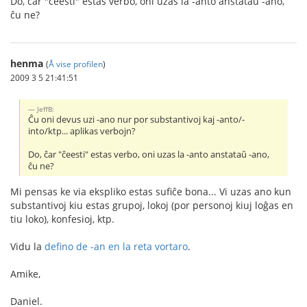
Do, ĉar "ĉeesti" estas verbo, oni uzas la -anto anstataŭ -ano,
ĉu ne?
henma
(
Å vise profilen
)
2009 3 5 21:41:51
JeffB:
Ĉu oni devus uzi -ano nur por substantivoj kaj -anto/-
into/ktp... aplikas verbojn?
Do, ĉar "ĉeesti" estas verbo, oni uzas la -anto anstataŭ -ano,
ĉu ne?
Mi pensas ke via ekspliko estas sufiĉe bona... Vi uzas ano kun
substantivoj kiu estas grupoj, lokoj (por personoj kiuj loĝas en
tiu loko), konfesioj, ktp.
Vidu la
defino de -an en la reta vortaro
.
Amike,
Daniel.