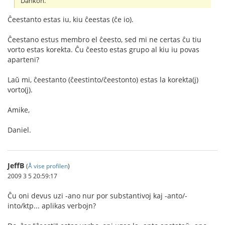
Dankon.
Ĉeestanto estas iu, kiu ĉeestas (ĉe io).
Ĉeestano estus membro el ĉeesto, sed mi ne certas ĉu tiu
vorto estas korekta. Ĉu ĉeesto estas grupo al kiu iu povas
aparteni?
Laŭ mi, ĉeestanto (ĉeestinto/ĉeestonto) estas la korekta(j)
vorto(j).
Amike,
Daniel.
JeffB
(
Å vise profilen
)
2009 3 5 20:59:17
Ĉu oni devus uzi -ano nur por substantivoj kaj -anto/-
into/ktp... aplikas verbojn?