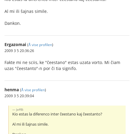
Al mi ili ŝajnas simile.
Dankon.
Ergazomai
(
Å vise profilen
)
2009 3 5 20:36:26
Fakte mi ne sciis, ke "ĉeestano" estas uzata vorto. Mi ĉiam
uzas "ĉeestanto"-n por ĉi tia signifo.
henma
(
Å vise profilen
)
2009 3 5 20:39:04
JeffB:
Kio estas la diferenco inter ĉeestano kaj ĉeestanto?
Al mi ili ŝajnas simile.