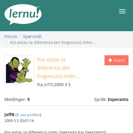
Til
innholdet
Meny
Forum
Spørsmål
Kio estas la diferenco (en lingvouzo) inter...
Kio estas la
Svare
diferenco (en
lingvouzo) inter...
fra
JeffB
,2009 3 5
Meldinger:
9
Språk:
Esperanto
JeffB
(
Å vise profilen
)
2009 3 5 20:07:14
Kio estas la diferenco inter ĉeestano kaj ĉeestanto?