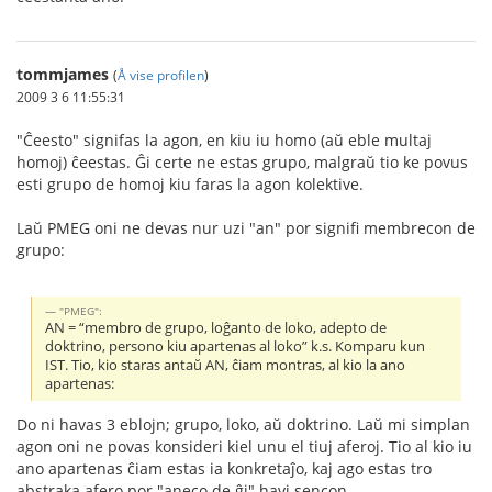
tommjames
(
Å vise profilen
)
2009 3 6 11:55:31
"Ĉeesto" signifas la agon, en kiu iu homo (aŭ eble multaj
homoj) ĉeestas. Ĝi certe ne estas grupo, malgraŭ tio ke povus
esti grupo de homoj kiu faras la agon kolektive.
Laŭ PMEG oni ne devas nur uzi "an" por signifi membrecon de
grupo:
"PMEG":
AN = “membro de grupo, loĝanto de loko, adepto de
doktrino, persono kiu apartenas al loko” k.s. Komparu kun
IST. Tio, kio staras antaŭ AN, ĉiam montras, al kio la ano
apartenas:
Do ni havas 3 eblojn; grupo, loko, aŭ doktrino. Laŭ mi simplan
agon oni ne povas konsideri kiel unu el tiuj aferoj. Tio al kio iu
ano apartenas ĉiam estas ia konkretaĵo, kaj ago estas tro
abstraka afero por "aneco de ĝi" havi sencon.