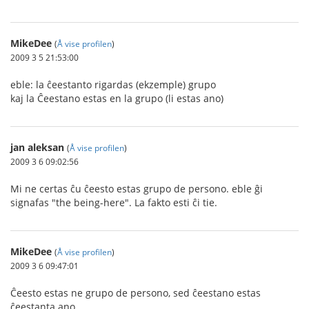
MikeDee
(
Å vise profilen
)
2009 3 5 21:53:00
eble: la ĉeestanto rigardas (ekzemple) grupo
kaj la Ĉeestano estas en la grupo (li estas ano)
jan aleksan
(
Å vise profilen
)
2009 3 6 09:02:56
Mi ne certas ĉu ĉeesto estas grupo de persono. eble ĝi
signafas "the being-here". La fakto esti ĉi tie.
MikeDee
(
Å vise profilen
)
2009 3 6 09:47:01
Ĉeesto estas ne grupo de persono, sed ĉeestano estas
ĉeestanta ano.