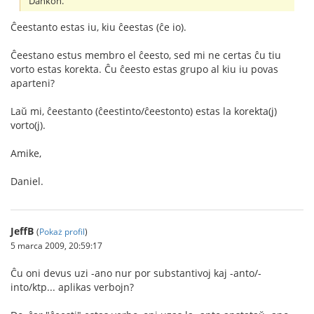
Dankon.
Ĉeestanto estas iu, kiu ĉeestas (ĉe io).
Ĉeestano estus membro el ĉeesto, sed mi ne certas ĉu tiu
vorto estas korekta. Ĉu ĉeesto estas grupo al kiu iu povas
aparteni?
Laŭ mi, ĉeestanto (ĉeestinto/ĉeestonto) estas la korekta(j)
vorto(j).
Amike,
Daniel.
JeffB
(
Pokaż profil
)
5 marca 2009, 20:59:17
Ĉu oni devus uzi -ano nur por substantivoj kaj -anto/-
into/ktp... aplikas verbojn?