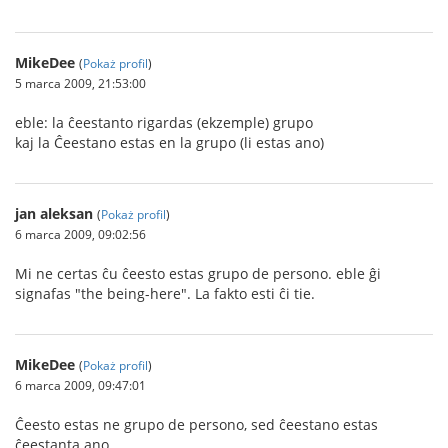
MikeDee
(
Pokaż profil
)
5 marca 2009, 21:53:00
eble: la ĉeestanto rigardas (ekzemple) grupo
kaj la Ĉeestano estas en la grupo (li estas ano)
jan aleksan
(
Pokaż profil
)
6 marca 2009, 09:02:56
Mi ne certas ĉu ĉeesto estas grupo de persono. eble ĝi
signafas "the being-here". La fakto esti ĉi tie.
MikeDee
(
Pokaż profil
)
6 marca 2009, 09:47:01
Ĉeesto estas ne grupo de persono, sed ĉeestano estas
ĉeestanta ano.