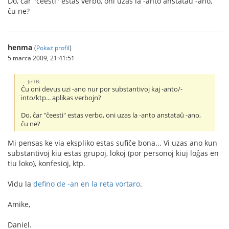
Do, ĉar "ĉeesti" estas verbo, oni uzas la -anto anstataŭ -ano,
ĉu ne?
henma
(
Pokaż profil
)
5 marca 2009, 21:41:51
JeffB:
Ĉu oni devus uzi -ano nur por substantivoj kaj -anto/-
into/ktp... aplikas verbojn?
Do, ĉar "ĉeesti" estas verbo, oni uzas la -anto anstataŭ -ano,
ĉu ne?
Mi pensas ke via ekspliko estas sufiĉe bona... Vi uzas ano kun
substantivoj kiu estas grupoj, lokoj (por personoj kiuj loĝas en
tiu loko), konfesioj, ktp.
Vidu la
defino de -an en la reta vortaro
.
Amike,
Daniel.