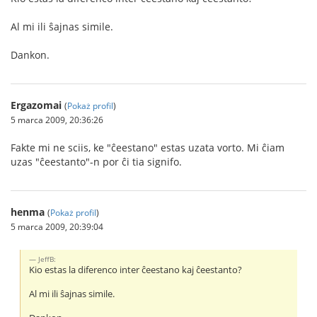
Al mi ili ŝajnas simile.
Dankon.
Ergazomai
(
Pokaż profil
)
5 marca 2009, 20:36:26
Fakte mi ne sciis, ke "ĉeestano" estas uzata vorto. Mi ĉiam
uzas "ĉeestanto"-n por ĉi tia signifo.
henma
(
Pokaż profil
)
5 marca 2009, 20:39:04
JeffB:
Kio estas la diferenco inter ĉeestano kaj ĉeestanto?
Al mi ili ŝajnas simile.