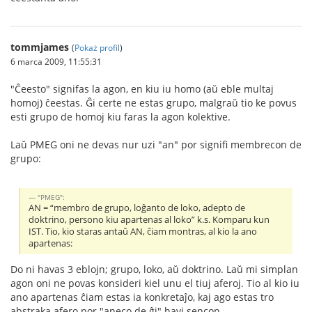
tommjames
(
Pokaż profil
)
6 marca 2009, 11:55:31
"Ĉeesto" signifas la agon, en kiu iu homo (aŭ eble multaj
homoj) ĉeestas. Ĝi certe ne estas grupo, malgraŭ tio ke povus
esti grupo de homoj kiu faras la agon kolektive.
Laŭ PMEG oni ne devas nur uzi "an" por signifi membrecon de
grupo:
"PMEG":
AN = “membro de grupo, loĝanto de loko, adepto de
doktrino, persono kiu apartenas al loko” k.s. Komparu kun
IST. Tio, kio staras antaŭ AN, ĉiam montras, al kio la ano
apartenas:
Do ni havas 3 eblojn; grupo, loko, aŭ doktrino. Laŭ mi simplan
agon oni ne povas konsideri kiel unu el tiuj aferoj. Tio al kio iu
ano apartenas ĉiam estas ia konkretaĵo, kaj ago estas tro
abstraka afero por "aneco de ĝi" havi sencon.