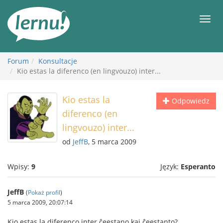
Więcej
Men
Forum
Konsultacje
Kio estas la diferenco (en lingvouzo) inter...
Kio estas la
Odpowiedz
diferenco (en
lingvouzo) inter...
od
JeffB
, 5 marca 2009
Wpisy:
9
Język:
Esperanto
JeffB
(
Pokaż profil
)
5 marca 2009, 20:07:14
Kio estas la diferenco inter ĉeestano kaj ĉeestanto?