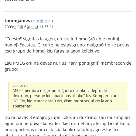
tommjames
(
프로필 보기
)
2009년 3월 6일 오전 11:55:31
"Ĉeesto" signifas la agon, en kiu iu homo (aŭ eble multaj
homoj) ĉeestas. Ĝi certe ne estas grupo, malgraŭ tio ke povus
esti grupo de homoj kiu faras la agon kolektive.
Laŭ PMEG oni ne devas nur uzi "an" por signifi membrecon de
grupo:
"PMEG":
AN = “membro de grupo, loĝanto de loko, adepto de
doktrino, persono kiu apartenas al loko” k.s. Komparu kun
IST. Tio, kio staras antaŭ AN, ĉiam montras, al kio la ano
apartenas:
Do ni havas 3 eblojn; grupo, loko, aŭ doktrino. Laŭ mi simplan
agon oni ne povas konsideri kiel unu el tiuj aferoj. Tio al kio iu
ano apartenas ĉiam estas ia konkretaĵo, kaj ago estas tro
abstraka afero por "aneco de ĝi" havi sencon.