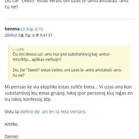
Do, ĉar "ĉeesti" estas verbo, oni uzas la -anto anstataŭ -ano,
ĉu ne?
henma
(
프로필 보기
)
2009년 3월 5일 오후 9:41:51
JeffB:
Ĉu oni devus uzi -ano nur por substantivoj kaj -anto/-
into/ktp... aplikas verbojn?
Do, ĉar "ĉeesti" estas verbo, oni uzas la -anto anstataŭ -ano,
ĉu ne?
Mi pensas ke via ekspliko estas sufiĉe bona... Vi uzas ano kun
substantivoj kiu estas grupoj, lokoj (por personoj kiuj loĝas en
tiu loko), konfesioj, ktp.
Vidu la
defino de -an en la reta vortaro
.
Amike,
Daniel.