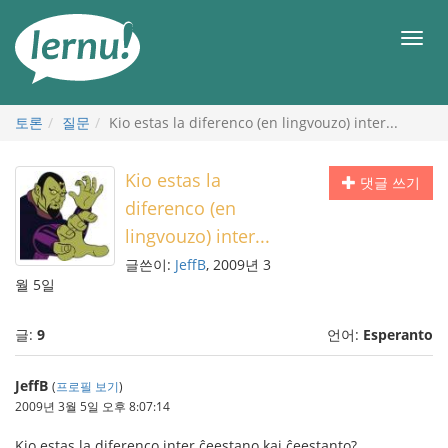
본
문
메
으
뉴
로
토론
질문
Kio estas la diferenco (en lingvouzo) inter...
Kio estas la
댓글 쓰기
diferenco (en
lingvouzo) inter...
글쓴이:
JeffB
, 2009년 3
월 5일
글:
9
언어:
Esperanto
JeffB
(
프로필 보기
)
2009년 3월 5일 오후 8:07:14
Kio estas la diferenco inter ĉeestano kaj ĉeestanto?