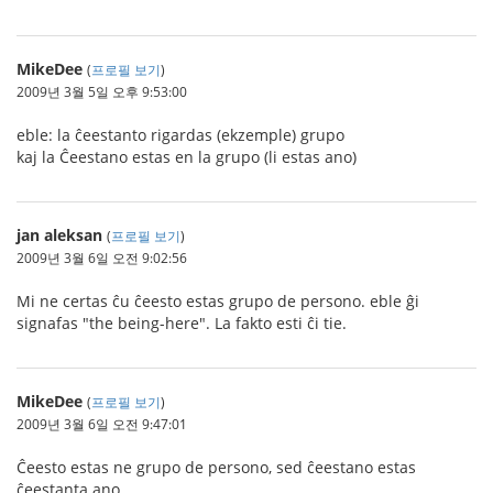
MikeDee
(
프로필 보기
)
2009년 3월 5일 오후 9:53:00
eble: la ĉeestanto rigardas (ekzemple) grupo
kaj la Ĉeestano estas en la grupo (li estas ano)
jan aleksan
(
프로필 보기
)
2009년 3월 6일 오전 9:02:56
Mi ne certas ĉu ĉeesto estas grupo de persono. eble ĝi
signafas "the being-here". La fakto esti ĉi tie.
MikeDee
(
프로필 보기
)
2009년 3월 6일 오전 9:47:01
Ĉeesto estas ne grupo de persono, sed ĉeestano estas
ĉeestanta ano.