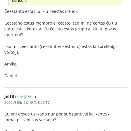
Dankon.
Ĉeestanto estas iu, kiu ĉeestas (ĉe io).
Ĉeestano estus membro el ĉeesto, sed mi ne certas ĉu tiu
vorto estas korekta. Ĉu ĉeesto estas grupo al kiu iu povas
aparteni?
Laŭ mi, ĉeestanto (ĉeestinto/ĉeestonto) estas la korekta(j)
vorto(j).
Amike,
Daniel.
JeffB
(
프로필 보기
)
2009년 3월 5일 오후 8:59:17
Ĉu oni devus uzi -ano nur por substantivoj kaj -anto/-
into/ktp... aplikas verbojn?