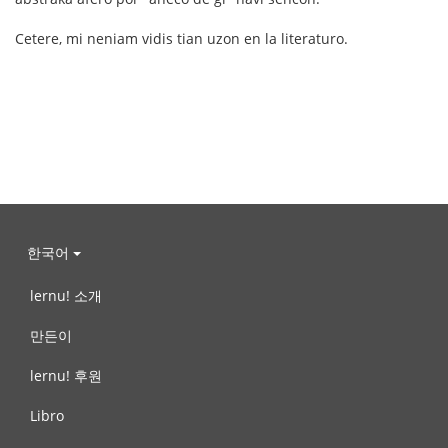
Cetere, mi neniam vidis tian uzon en la literaturo.
한국어
lernu! 소개
만든이
lernu! 후원
Libro