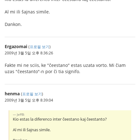
Al mi ili ŝajnas simile.
Dankon.
Ergazomai
(
프로필 보기
)
2009년 3월 5일 오후 8:36:26
Fakte mi ne sciis, ke "ĉeestano" estas uzata vorto. Mi ĉiam
uzas "ĉeestanto"-n por ĉi tia signifo.
henma
(
프로필 보기
)
2009년 3월 5일 오후 8:39:04
JeffB:
Kio estas la diferenco inter ĉeestano kaj ĉeestanto?
Al mi ili ŝajnas simile.