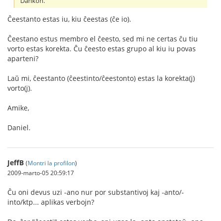
Dankon.
Ĉeestanto estas iu, kiu ĉeestas (ĉe io).
Ĉeestano estus membro el ĉeesto, sed mi ne certas ĉu tiu
vorto estas korekta. Ĉu ĉeesto estas grupo al kiu iu povas
aparteni?
Laŭ mi, ĉeestanto (ĉeestinto/ĉeestonto) estas la korekta(j)
vorto(j).
Amike,
Daniel.
JeffB
(
Montri la profilon
)
2009-marto-05 20:59:17
Ĉu oni devus uzi -ano nur por substantivoj kaj -anto/-
into/ktp... aplikas verbojn?