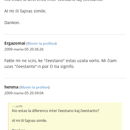
Al mi ili ŝajnas simile.
Dankon.
Ergazomai
(
Montri la profilon
)
2009-marto-05 20:36:26
Fakte mi ne sciis, ke "ĉeestano" estas uzata vorto. Mi ĉiam
uzas "ĉeestanto"-n por ĉi tia signifo.
henma
(
Montri la profilon
)
2009-marto-05 20:39:04
JeffB:
Kio estas la diferenco inter ĉeestano kaj ĉeestanto?
Al mi ili ŝajnas simile.