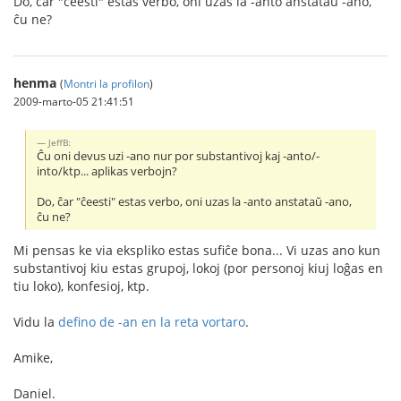
Do, ĉar "ĉeesti" estas verbo, oni uzas la -anto anstataŭ -ano,
ĉu ne?
henma
(
Montri la profilon
)
2009-marto-05 21:41:51
JeffB:
Ĉu oni devus uzi -ano nur por substantivoj kaj -anto/-
into/ktp... aplikas verbojn?
Do, ĉar "ĉeesti" estas verbo, oni uzas la -anto anstataŭ -ano,
ĉu ne?
Mi pensas ke via ekspliko estas sufiĉe bona... Vi uzas ano kun
substantivoj kiu estas grupoj, lokoj (por personoj kiuj loĝas en
tiu loko), konfesioj, ktp.
Vidu la
defino de -an en la reta vortaro
.
Amike,
Daniel.