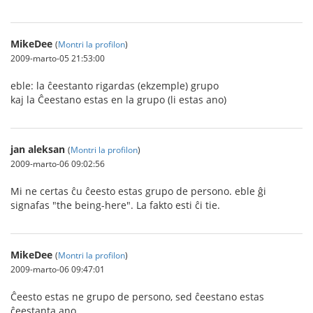
MikeDee
(
Montri la profilon
)
2009-marto-05 21:53:00
eble: la ĉeestanto rigardas (ekzemple) grupo
kaj la Ĉeestano estas en la grupo (li estas ano)
jan aleksan
(
Montri la profilon
)
2009-marto-06 09:02:56
Mi ne certas ĉu ĉeesto estas grupo de persono. eble ĝi
signafas "the being-here". La fakto esti ĉi tie.
MikeDee
(
Montri la profilon
)
2009-marto-06 09:47:01
Ĉeesto estas ne grupo de persono, sed ĉeestano estas
ĉeestanta ano.