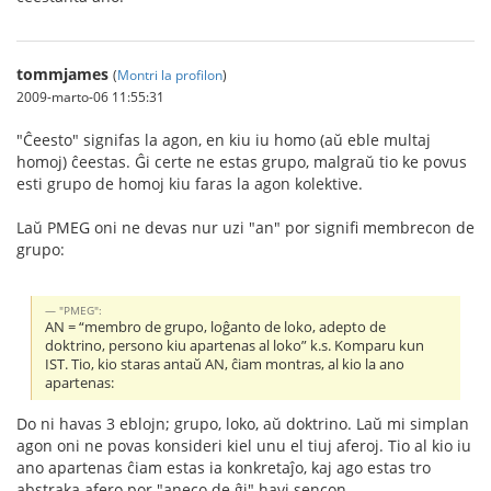
tommjames
(
Montri la profilon
)
2009-marto-06 11:55:31
"Ĉeesto" signifas la agon, en kiu iu homo (aŭ eble multaj
homoj) ĉeestas. Ĝi certe ne estas grupo, malgraŭ tio ke povus
esti grupo de homoj kiu faras la agon kolektive.
Laŭ PMEG oni ne devas nur uzi "an" por signifi membrecon de
grupo:
"PMEG":
AN = “membro de grupo, loĝanto de loko, adepto de
doktrino, persono kiu apartenas al loko” k.s. Komparu kun
IST. Tio, kio staras antaŭ AN, ĉiam montras, al kio la ano
apartenas:
Do ni havas 3 eblojn; grupo, loko, aŭ doktrino. Laŭ mi simplan
agon oni ne povas konsideri kiel unu el tiuj aferoj. Tio al kio iu
ano apartenas ĉiam estas ia konkretaĵo, kaj ago estas tro
abstraka afero por "aneco de ĝi" havi sencon.