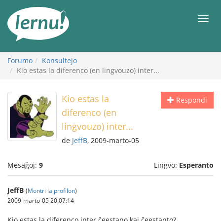
Al
la
Men
enhavo
Forumo
Konsultejo
Kio estas la diferenco (en lingvouzo) inter...
Kio estas la
Respondi
diferenco (en
lingvouzo) inter...
de
JeffB
, 2009-marto-05
Mesaĝoj:
9
Lingvo:
Esperanto
JeffB
(
Montri la profilon
)
2009-marto-05 20:07:14
Kio estas la diferenco inter ĉeestano kaj ĉeestanto?