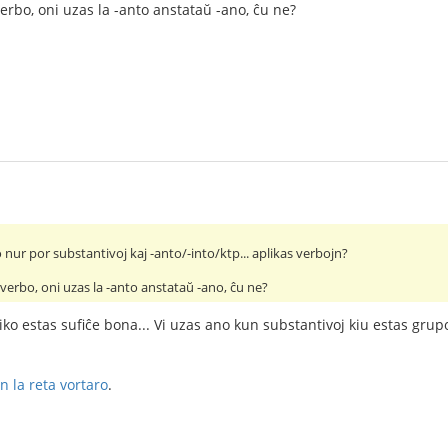
verbo, oni uzas la -anto anstataŭ -ano, ĉu ne?
 nur por substantivoj kaj -anto/-into/ktp... aplikas verbojn?
s verbo, oni uzas la -anto anstataŭ -ano, ĉu ne?
ko estas sufiĉe bona... Vi uzas ano kun substantivoj kiu estas grupoj,
n la reta vortaro
.