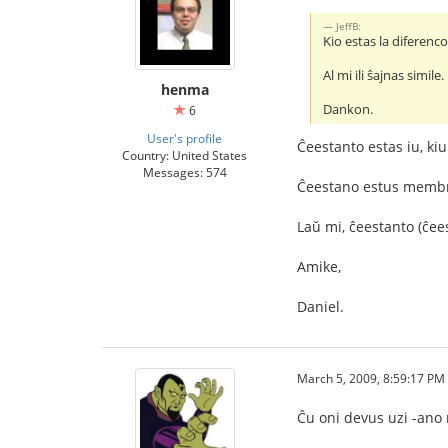
JeffB:
Kio estas la diferenc
Al mi ili ŝajnas simile.
henma
Dankon.
6
User's profile
Ĉeestanto estas iu, kiu 
Country: United States
Messages: 574
Ĉeestano estus membro 
Laŭ mi, ĉeestanto (ĉeest
Amike,
Daniel.
March 5, 2009, 8:59:17 PM
Ĉu oni devus uzi -ano n