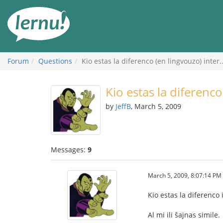
Skip
to
the
content
Forum
Questions
Kio estas la diferenco (en lingvouzo) inter..
Kio estas la diferenco
by
JeffB
, March 5, 2009
Messages:
9
March 5, 2009, 8:07:14 PM
Kio estas la diferenco
Al mi ili ŝajnas simile.