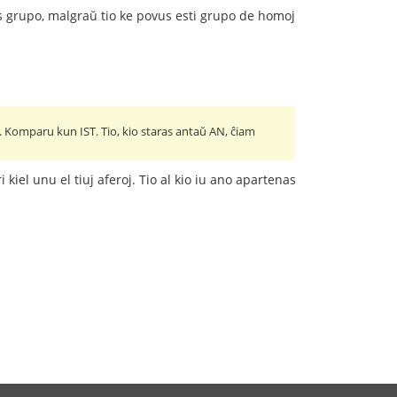
as grupo, malgraŭ tio ke povus esti grupo de homoj
 Komparu kun IST. Tio, kio staras antaŭ AN, ĉiam
kiel unu el tiuj aferoj. Tio al kio iu ano apartenas