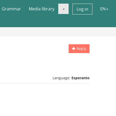
Grammar
Media library
EN
Log in
Reply
Language:
Esperanto