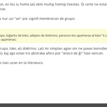
gon, en kiu iu homo (aŭ eble multaj homoj) ĉeestas. Ĝi certe ne est
tive.
 nur uzi "an" por signifi membrecon de grupo:
o, loĝanto de loko, adepto de doktrino, persono kiu apartenas al loko” k.s.
o apartenas:
rupo, loko, aŭ doktrino. Laŭ mi simplan agon oni ne povas konsideri 
ĵo, kaj ago estas tro abstraka afero por "aneco de ĝi" havi sencon.
 tian uzon en la literaturo.