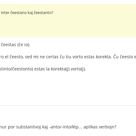
o inter ĉeestano kaj ĉeestanto?
ĉeestas (ĉe io).
el ĉeesto, sed mi ne certas ĉu tiu vorto estas korekta. Ĉu ĉeesto e
into/ĉeestonto) estas la korekta(j) vorto(j).
ur por substantivoj kaj -anto/-into/ktp... aplikas verbojn?