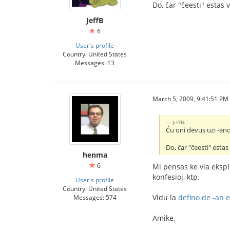
Do, ĉar "ĉeesti" estas 
JeffB
6
User's profile
Country: United States
Messages: 13
March 5, 2009, 9:41:51 PM
JeffB:
Ĉu oni devus uzi -ano
Do, ĉar "ĉeesti" esta
henma
6
Mi pensas ke via ekspli
konfesioj, ktp.
User's profile
Country: United States
Vidu la
defino de -an e
Messages: 574
Amike,