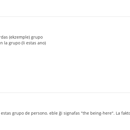
ardas (ekzemple) grupo
n la grupo (li estas ano)
estas grupo de persono. eble ĝi signafas "the being-here". La fakto e