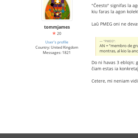
"Ĉeesto" signifas la a
kiu faras la agon kolek
Laŭ PMEG oni ne devas
tommjames
20
"PMEG":
User's profile
AN = “membro de grup
Country: United Kingdom
montras, al kio la an
Messages: 1821
Do ni havas 3 eblojn; g
ĉiam estas ia konkreta
Cetere, mi neniam vidis