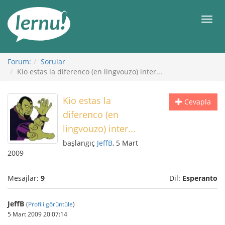
İçerik
Görüntüleme
Men
Forum:
Sorular
Kio estas la diferenco (en lingvouzo) inter...
Kio estas la
Cevapla
diferenco (en
lingvouzo) inter...
başlangıç
JeffB
, 5 Mart
2009
Mesajlar:
9
Dil:
Esperanto
JeffB
(
Profili görüntüle
)
5 Mart 2009 20:07:14