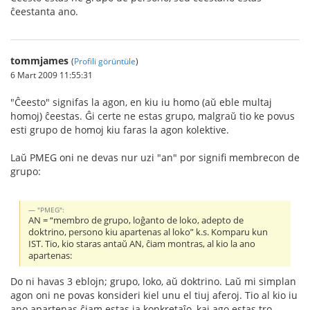
ĉeestanta ano.
tommjames
(
Profili görüntüle
)
6 Mart 2009 11:55:31
"Ĉeesto" signifas la agon, en kiu iu homo (aŭ eble multaj
homoj) ĉeestas. Ĝi certe ne estas grupo, malgraŭ tio ke povus
esti grupo de homoj kiu faras la agon kolektive.
Laŭ PMEG oni ne devas nur uzi "an" por signifi membrecon de
grupo:
"PMEG":
AN = “membro de grupo, loĝanto de loko, adepto de
doktrino, persono kiu apartenas al loko” k.s. Komparu kun
IST. Tio, kio staras antaŭ AN, ĉiam montras, al kio la ano
apartenas:
Do ni havas 3 eblojn; grupo, loko, aŭ doktrino. Laŭ mi simplan
agon oni ne povas konsideri kiel unu el tiuj aferoj. Tio al kio iu
ano apartenas ĉiam estas ia konkretaĵo, kaj ago estas tro