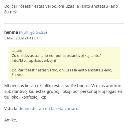
Do, ĉar "ĉeesti" estas verbo, oni uzas la -anto anstataŭ -ano,
ĉu ne?
henma
(
Profili görüntüle
)
5 Mart 2009 21:41:51
JeffB:
Ĉu oni devus uzi -ano nur por substantivoj kaj -anto/-
into/ktp... aplikas verbojn?
Do, ĉar "ĉeesti" estas verbo, oni uzas la -anto anstataŭ -ano,
ĉu ne?
Mi pensas ke via ekspliko estas sufiĉe bona... Vi uzas ano kun
substantivoj kiu estas grupoj, lokoj (por personoj kiuj loĝas en
tiu loko), konfesioj, ktp.
Vidu la
defino de -an en la reta vortaro
.
Amike,