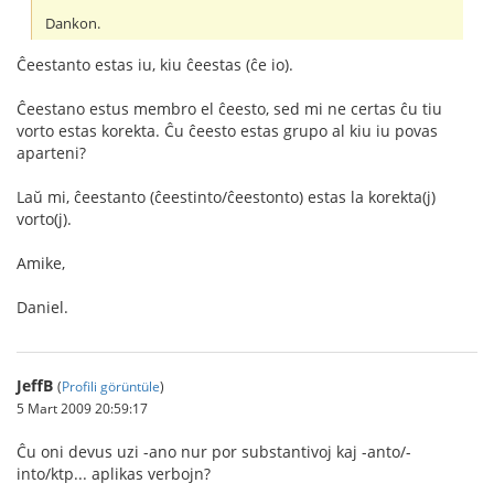
Dankon.
Ĉeestanto estas iu, kiu ĉeestas (ĉe io).
Ĉeestano estus membro el ĉeesto, sed mi ne certas ĉu tiu
vorto estas korekta. Ĉu ĉeesto estas grupo al kiu iu povas
aparteni?
Laŭ mi, ĉeestanto (ĉeestinto/ĉeestonto) estas la korekta(j)
vorto(j).
Amike,
Daniel.
JeffB
(
Profili görüntüle
)
5 Mart 2009 20:59:17
Ĉu oni devus uzi -ano nur por substantivoj kaj -anto/-
into/ktp... aplikas verbojn?