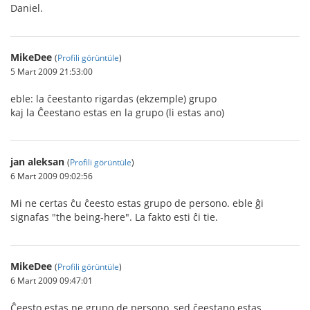
Daniel.
MikeDee
(
Profili görüntüle
)
5 Mart 2009 21:53:00
eble: la ĉeestanto rigardas (ekzemple) grupo
kaj la Ĉeestano estas en la grupo (li estas ano)
jan aleksan
(
Profili görüntüle
)
6 Mart 2009 09:02:56
Mi ne certas ĉu ĉeesto estas grupo de persono. eble ĝi
signafas "the being-here". La fakto esti ĉi tie.
MikeDee
(
Profili görüntüle
)
6 Mart 2009 09:47:01
Ĉeesto estas ne grupo de persono, sed ĉeestano estas