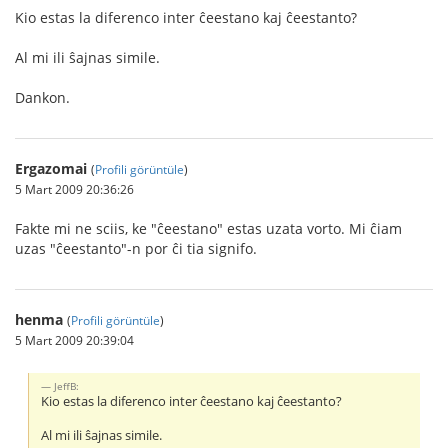
Kio estas la diferenco inter ĉeestano kaj ĉeestanto?
Al mi ili ŝajnas simile.
Dankon.
Ergazomai
(
Profili görüntüle
)
5 Mart 2009 20:36:26
Fakte mi ne sciis, ke "ĉeestano" estas uzata vorto. Mi ĉiam
uzas "ĉeestanto"-n por ĉi tia signifo.
henma
(
Profili görüntüle
)
5 Mart 2009 20:39:04
JeffB:
Kio estas la diferenco inter ĉeestano kaj ĉeestanto?
Al mi ili ŝajnas simile.