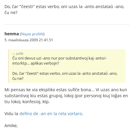
Do, ĉar "ĉeesti" estas verbo, oni uzas la -anto anstataŭ -ano,
ĉu ne?
henma
(
Näytä profiilli
)
5. maaliskuuta 2009 21.41.51
JeffB:
Ĉu oni devus uzi -ano nur por substantivoj kaj -anto/-
into/ktp... aplikas verbojn?
Do, ĉar "ĉeesti" estas verbo, oni uzas la -anto anstataŭ -ano,
ĉu ne?
Mi pensas ke via ekspliko estas sufiĉe bona... Vi uzas ano kun
substantivoj kiu estas grupoj, lokoj (por personoj kiuj loĝas en
tiu loko), konfesioj, ktp.
Vidu la
defino de -an en la reta vortaro
.
Amike,