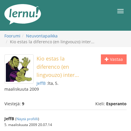
Tästä
sisältöön
Men
Foorumi
Neuvontapaikka
Kio estas la diferenco (en lingvouzo) inter...
Kio estas la
Vastaa
diferenco (en
lingvouzo) inter...
JeffB
:lta, 5.
maaliskuuta 2009
Viestejä:
9
Kieli:
Esperanto
JeffB
(
Näytä profiilli
)
5. maaliskuuta 2009 20.07.14