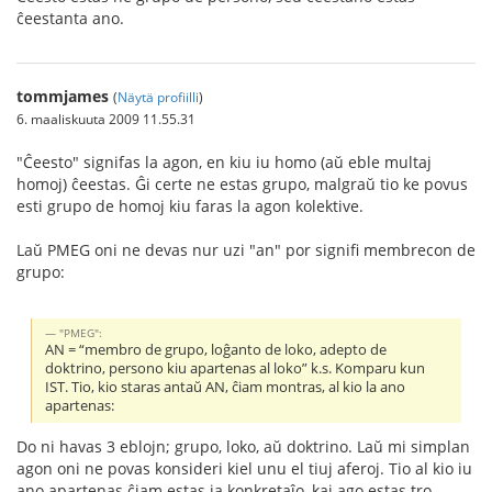
ĉeestanta ano.
tommjames
(
Näytä profiilli
)
6. maaliskuuta 2009 11.55.31
"Ĉeesto" signifas la agon, en kiu iu homo (aŭ eble multaj
homoj) ĉeestas. Ĝi certe ne estas grupo, malgraŭ tio ke povus
esti grupo de homoj kiu faras la agon kolektive.
Laŭ PMEG oni ne devas nur uzi "an" por signifi membrecon de
grupo:
"PMEG":
AN = “membro de grupo, loĝanto de loko, adepto de
doktrino, persono kiu apartenas al loko” k.s. Komparu kun
IST. Tio, kio staras antaŭ AN, ĉiam montras, al kio la ano
apartenas:
Do ni havas 3 eblojn; grupo, loko, aŭ doktrino. Laŭ mi simplan
agon oni ne povas konsideri kiel unu el tiuj aferoj. Tio al kio iu
ano apartenas ĉiam estas ia konkretaĵo, kaj ago estas tro