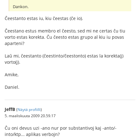
Dankon.
Ĉeestanto estas iu, kiu ĉeestas (ĉe io).
Ĉeestano estus membro el ĉeesto, sed mi ne certas ĉu tiu
vorto estas korekta. Ĉu ĉeesto estas grupo al kiu iu povas
aparteni?
Laŭ mi, ĉeestanto (ĉeestinto/ĉeestonto) estas la korekta(j)
vorto(j).
Amike,
Daniel.
JeffB
(
Näytä profiilli
)
5. maaliskuuta 2009 20.59.17
Ĉu oni devus uzi -ano nur por substantivoj kaj -anto/-
into/ktp... aplikas verbojn?