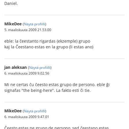
Daniel.
MikeDee
(
Näytä profiilli
)
5. maaliskuuta 2009 21.53.00
eble: la ĉeestanto rigardas (ekzemple) grupo
kaj la Ĉeestano estas en la grupo (li estas ano)
jan aleksan
(
Näytä profiilli
)
6. maaliskuuta 2009 9.02.56
Mi ne certas ĉu ĉeesto estas grupo de persono. eble ĝi
signafas "the being-here". La fakto esti ĉi tie.
MikeDee
(
Näytä profiilli
)
6. maaliskuuta 2009 9.47.01
Ĉeesto estas ne grupo de persono, sed ĉeestano estas