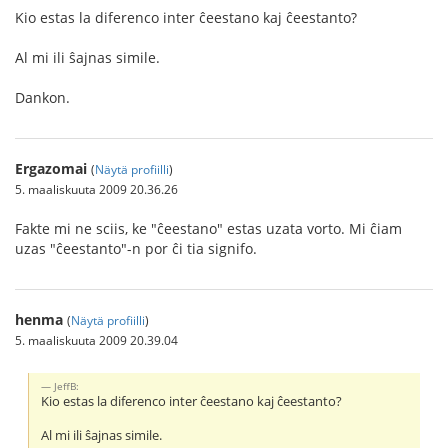
Kio estas la diferenco inter ĉeestano kaj ĉeestanto?
Al mi ili ŝajnas simile.
Dankon.
Ergazomai
(
Näytä profiilli
)
5. maaliskuuta 2009 20.36.26
Fakte mi ne sciis, ke "ĉeestano" estas uzata vorto. Mi ĉiam
uzas "ĉeestanto"-n por ĉi tia signifo.
henma
(
Näytä profiilli
)
5. maaliskuuta 2009 20.39.04
JeffB:
Kio estas la diferenco inter ĉeestano kaj ĉeestanto?
Al mi ili ŝajnas simile.