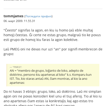
tommjames
(
Погледати профил
)
06. март 2009. 11.55.31
"Ĉeesto" signifas la agon, en kiu iu homo (aŭ eble multaj
homoj) ĉeestas. Ĝi certe ne estas grupo, malgraŭ tio ke povus
esti grupo de homoj kiu faras la agon kolektive.
Laŭ PMEG oni ne devas nur uzi "an" por signifi membrecon de
grupo:
"PMEG":
AN = “membro de grupo, loĝanto de loko, adepto de
doktrino, persono kiu apartenas al loko” k.s. Komparu kun
IST. Tio, kio staras antaŭ AN, ĉiam montras, al kio la ano
apartenas:
Do ni havas 3 eblojn; grupo, loko, aŭ doktrino. Laŭ mi simplan
agon oni ne povas konsideri kiel unu el tiuj aferoj. Tio al kio iu
ano apartenas ĉiam estas ia konkretaĵo, kaj ago estas tro
abstraka afero por "aneco de ĝi" havi sencon.