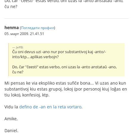
Do, ĉar "ĉeesti" estas verbo, oni uzas la -anto anstataŭ -ano,
ĉu ne?
henma
(
Погледати профил
)
05. март 2009. 21.41.51
JeffB:
Ĉu oni devus uzi -ano nur por substantivoj kaj -anto/-
into/ktp... aplikas verbojn?
Do, ĉar "ĉeesti" estas verbo, oni uzas la -anto anstataŭ -ano,
ĉu ne?
Mi pensas ke via ekspliko estas sufiĉe bona... Vi uzas ano kun
substantivoj kiu estas grupoj, lokoj (por personoj kiuj loĝas en
tiu loko), konfesioj, ktp.
Vidu la
defino de -an en la reta vortaro
.
Amike,
Daniel.