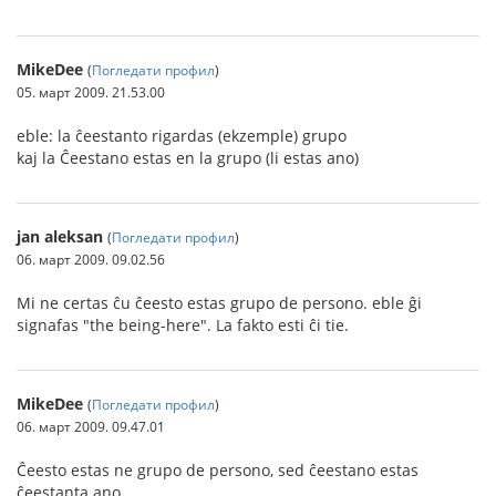
MikeDee
(
Погледати профил
)
05. март 2009. 21.53.00
eble: la ĉeestanto rigardas (ekzemple) grupo
kaj la Ĉeestano estas en la grupo (li estas ano)
jan aleksan
(
Погледати профил
)
06. март 2009. 09.02.56
Mi ne certas ĉu ĉeesto estas grupo de persono. eble ĝi
signafas "the being-here". La fakto esti ĉi tie.
MikeDee
(
Погледати профил
)
06. март 2009. 09.47.01
Ĉeesto estas ne grupo de persono, sed ĉeestano estas
ĉeestanta ano.