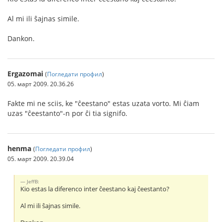
Al mi ili ŝajnas simile.
Dankon.
Ergazomai
(
Погледати профил
)
05. март 2009. 20.36.26
Fakte mi ne sciis, ke "ĉeestano" estas uzata vorto. Mi ĉiam
uzas "ĉeestanto"-n por ĉi tia signifo.
henma
(
Погледати профил
)
05. март 2009. 20.39.04
JeffB:
Kio estas la diferenco inter ĉeestano kaj ĉeestanto?
Al mi ili ŝajnas simile.