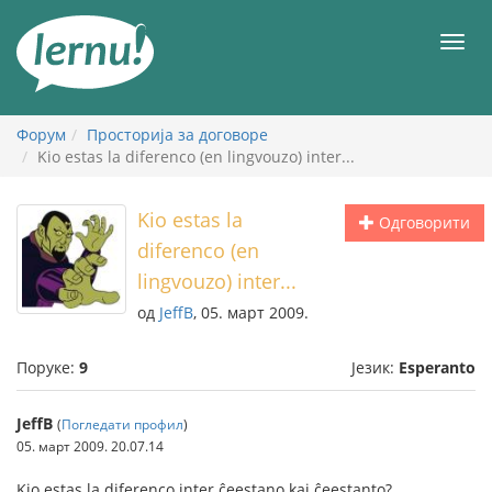
У
садржају
Мен
Форум
Просторија за договоре
Kio estas la diferenco (en lingvouzo) inter...
Kio estas la
Одговорити
diferenco (en
lingvouzo) inter...
од
JeffB
, 05. март 2009.
Поруке:
9
Језик:
Esperanto
JeffB
(
Погледати профил
)
05. март 2009. 20.07.14
Kio estas la diferenco inter ĉeestano kaj ĉeestanto?