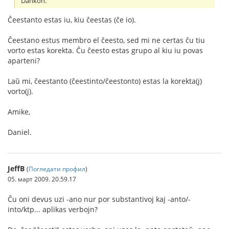
Dankon.
Ĉeestanto estas iu, kiu ĉeestas (ĉe io).
Ĉeestano estus membro el ĉeesto, sed mi ne certas ĉu tiu
vorto estas korekta. Ĉu ĉeesto estas grupo al kiu iu povas
aparteni?
Laŭ mi, ĉeestanto (ĉeestinto/ĉeestonto) estas la korekta(j)
vorto(j).
Amike,
Daniel.
JeffB
(
Погледати профил
)
05. март 2009. 20.59.17
Ĉu oni devus uzi -ano nur por substantivoj kaj -anto/-
into/ktp... aplikas verbojn?