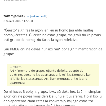
tommjames
(
Tunjukkan profil
)
6 Maret 2009 11.55.31
"Ĉeesto" signifas la agon, en kiu iu homo (aŭ eble multaj
homoj) ĉeestas. Ĝi certe ne estas grupo, malgraŭ tio ke povus
esti grupo de homoj kiu faras la agon kolektive.
Laŭ PMEG oni ne devas nur uzi "an" por signifi membrecon de
grupo:
"PMEG":
AN = “membro de grupo, loĝanto de loko, adepto de
doktrino, persono kiu apartenas al loko” k.s. Komparu kun
IST. Tio, kio staras antaŭ AN, ĉiam montras, al kio la ano
apartenas:
Do ni havas 3 eblojn; grupo, loko, aŭ doktrino. Laŭ mi simplan
agon oni ne povas konsideri kiel unu el tiuj aferoj. Tio al kio iu
ano apartenas ĉiam estas ia konkretaĵo, kaj ago estas tro
abstraka afero por "aneco de ĝi" havi sencon.