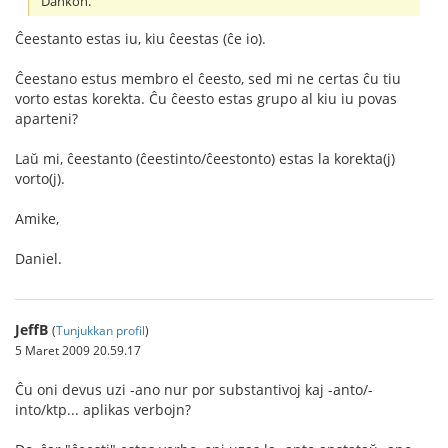
Dankon.
Ĉeestanto estas iu, kiu ĉeestas (ĉe io).
Ĉeestano estus membro el ĉeesto, sed mi ne certas ĉu tiu
vorto estas korekta. Ĉu ĉeesto estas grupo al kiu iu povas
aparteni?
Laŭ mi, ĉeestanto (ĉeestinto/ĉeestonto) estas la korekta(j)
vorto(j).
Amike,
Daniel.
JeffB
(
Tunjukkan profil
)
5 Maret 2009 20.59.17
Ĉu oni devus uzi -ano nur por substantivoj kaj -anto/-
into/ktp... aplikas verbojn?