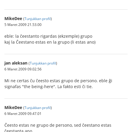
MikeDee
(
Tunjukkan profil
)
5 Maret 2009 21.53.00
eble: la ĉeestanto rigardas (ekzemple) grupo
kaj la Ĉeestano estas en la grupo (li estas ano)
jan aleksan
(
Tunjukkan profil
)
6 Maret 2009 09.02.56
Mi ne certas ĉu ĉeesto estas grupo de persono. eble ĝi
signafas "the being-here". La fakto esti ĉi tie.
MikeDee
(
Tunjukkan profil
)
6 Maret 2009 09.47.01
Ĉeesto estas ne grupo de persono, sed ĉeestano estas
ĉeestanta ano.