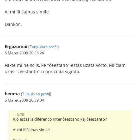
Al mi ili ŝajnas simile.
Dankon.
Ergazomai
(
Tunjukkan profil
)
5 Maret 2009 20.36.26
Fakte mi ne sciis, ke "ĉeestano" estas uzata vorto. Mi ĉiam
uzas "ĉeestanto"-n por ĉi tia signifo.
henma
(
Tunjukkan profil
)
5 Maret 2009 20.39.04
JeffB:
Kio estas la diferenco inter ĉeestano kaj ĉeestanto?
Al mi ili ŝajnas simile.