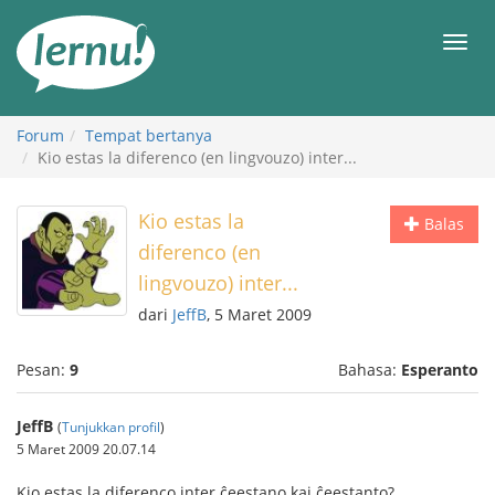
Ke
daftar
Men
isi
Forum
Tempat bertanya
Kio estas la diferenco (en lingvouzo) inter...
Kio estas la
Balas
diferenco (en
lingvouzo) inter...
dari
JeffB
, 5 Maret 2009
Pesan:
9
Bahasa:
Esperanto
JeffB
(
Tunjukkan profil
)
5 Maret 2009 20.07.14
Kio estas la diferenco inter ĉeestano kaj ĉeestanto?