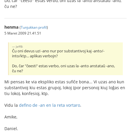
Do, ĉar "ĉeesti" estas verbo, oni uzas la -anto anstataŭ -ano,
ĉu ne?
henma
(
Tunjukkan profil
)
5 Maret 2009 21.41.51
JeffB:
Ĉu oni devus uzi -ano nur por substantivoj kaj -anto/-
into/ktp... aplikas verbojn?
Do, ĉar "ĉeesti" estas verbo, oni uzas la -anto anstataŭ -ano,
ĉu ne?
Mi pensas ke via ekspliko estas sufiĉe bona... Vi uzas ano kun
substantivoj kiu estas grupoj, lokoj (por personoj kiuj loĝas en
tiu loko), konfesioj, ktp.
Vidu la
defino de -an en la reta vortaro
.
Amike,
Daniel.