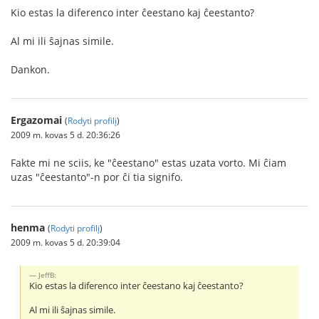
Kio estas la diferenco inter ĉeestano kaj ĉeestanto?
Al mi ili ŝajnas simile.
Dankon.
Ergazomai
(
Rodyti profilį
)
2009 m. kovas 5 d. 20:36:26
Fakte mi ne sciis, ke "ĉeestano" estas uzata vorto. Mi ĉiam
uzas "ĉeestanto"-n por ĉi tia signifo.
henma
(
Rodyti profilį
)
2009 m. kovas 5 d. 20:39:04
JeffB:
Kio estas la diferenco inter ĉeestano kaj ĉeestanto?
Al mi ili ŝajnas simile.