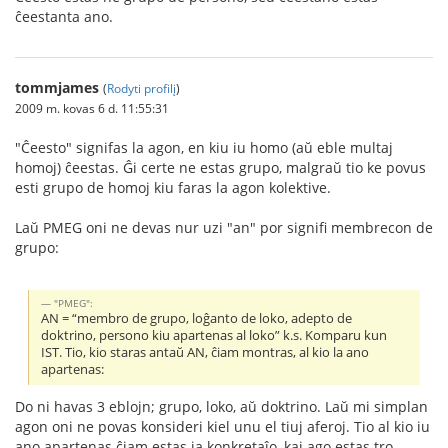
ĉeestanta ano.
tommjames
(
Rodyti profilį
)
2009 m. kovas 6 d. 11:55:31
"Ĉeesto" signifas la agon, en kiu iu homo (aŭ eble multaj
homoj) ĉeestas. Ĝi certe ne estas grupo, malgraŭ tio ke povus
esti grupo de homoj kiu faras la agon kolektive.
Laŭ PMEG oni ne devas nur uzi "an" por signifi membrecon de
grupo:
"PMEG":
AN = “membro de grupo, loĝanto de loko, adepto de
doktrino, persono kiu apartenas al loko” k.s. Komparu kun
IST. Tio, kio staras antaŭ AN, ĉiam montras, al kio la ano
apartenas:
Do ni havas 3 eblojn; grupo, loko, aŭ doktrino. Laŭ mi simplan
agon oni ne povas konsideri kiel unu el tiuj aferoj. Tio al kio iu
ano apartenas ĉiam estas ia konkretaĵo, kaj ago estas tro