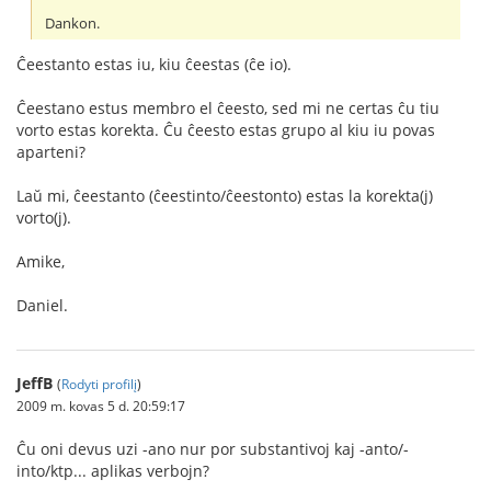
Dankon.
Ĉeestanto estas iu, kiu ĉeestas (ĉe io).
Ĉeestano estus membro el ĉeesto, sed mi ne certas ĉu tiu
vorto estas korekta. Ĉu ĉeesto estas grupo al kiu iu povas
aparteni?
Laŭ mi, ĉeestanto (ĉeestinto/ĉeestonto) estas la korekta(j)
vorto(j).
Amike,
Daniel.
JeffB
(
Rodyti profilį
)
2009 m. kovas 5 d. 20:59:17
Ĉu oni devus uzi -ano nur por substantivoj kaj -anto/-
into/ktp... aplikas verbojn?