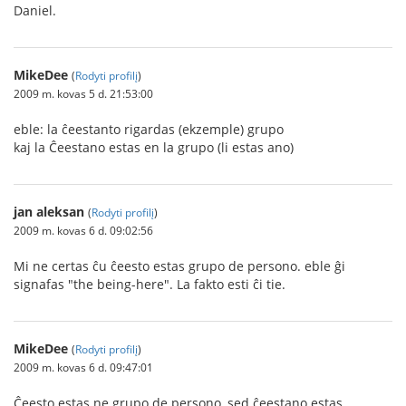
Daniel.
MikeDee
(
Rodyti profilį
)
2009 m. kovas 5 d. 21:53:00
eble: la ĉeestanto rigardas (ekzemple) grupo
kaj la Ĉeestano estas en la grupo (li estas ano)
jan aleksan
(
Rodyti profilį
)
2009 m. kovas 6 d. 09:02:56
Mi ne certas ĉu ĉeesto estas grupo de persono. eble ĝi
signafas "the being-here". La fakto esti ĉi tie.
MikeDee
(
Rodyti profilį
)
2009 m. kovas 6 d. 09:47:01
Ĉeesto estas ne grupo de persono, sed ĉeestano estas