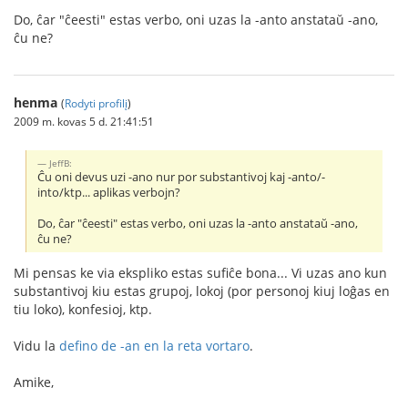
Do, ĉar "ĉeesti" estas verbo, oni uzas la -anto anstataŭ -ano,
ĉu ne?
henma
(
Rodyti profilį
)
2009 m. kovas 5 d. 21:41:51
JeffB:
Ĉu oni devus uzi -ano nur por substantivoj kaj -anto/-
into/ktp... aplikas verbojn?
Do, ĉar "ĉeesti" estas verbo, oni uzas la -anto anstataŭ -ano,
ĉu ne?
Mi pensas ke via ekspliko estas sufiĉe bona... Vi uzas ano kun
substantivoj kiu estas grupoj, lokoj (por personoj kiuj loĝas en
tiu loko), konfesioj, ktp.
Vidu la
defino de -an en la reta vortaro
.
Amike,