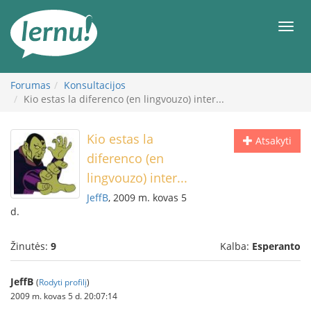
Į
turinį
Meni
Forumas
Konsultacijos
Kio estas la diferenco (en lingvouzo) inter...
Kio estas la
Atsakyti
diferenco (en
lingvouzo) inter...
JeffB
, 2009 m. kovas 5
d.
Žinutės:
9
Kalba:
Esperanto
JeffB
(
Rodyti profilį
)
2009 m. kovas 5 d. 20:07:14