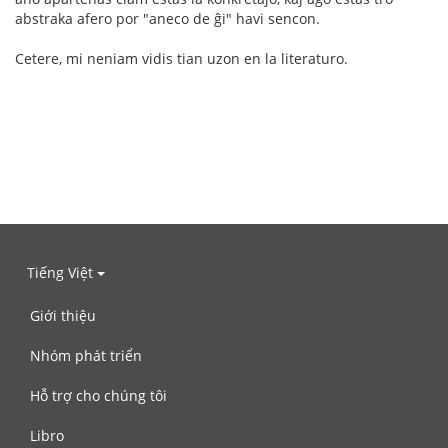
abstraka afero por "aneco de ĝi" havi sencon.
Cetere, mi neniam vidis tian uzon en la literaturo.
Tiếng Việt
Giới thiệu
Nhóm phát triển
Hỗ trợ cho chúng tôi
Libro