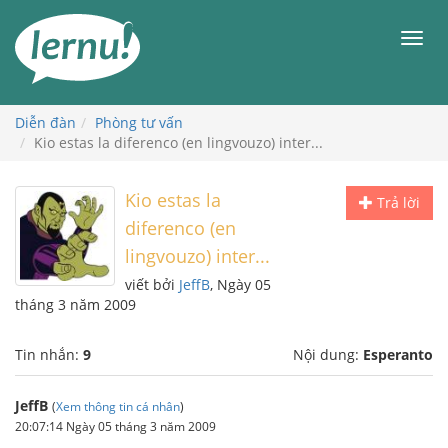
Đi
đến
Men
phần
nội
dung
Diễn đàn
Phòng tư vấn
Kio estas la diferenco (en lingvouzo) inter...
Kio estas la
Trả lời
diferenco (en
lingvouzo) inter...
viết bởi
JeffB
, Ngày 05
tháng 3 năm 2009
Tin nhắn:
9
Nội dung:
Esperanto
JeffB
(
Xem thông tin cá nhân
)
20:07:14 Ngày 05 tháng 3 năm 2009