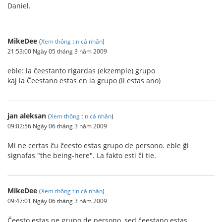
Daniel.
MikeDee
(
Xem thông tin cá nhân
)
21:53:00 Ngày 05 tháng 3 năm 2009
eble: la ĉeestanto rigardas (ekzemple) grupo
kaj la Ĉeestano estas en la grupo (li estas ano)
jan aleksan
(
Xem thông tin cá nhân
)
09:02:56 Ngày 06 tháng 3 năm 2009
Mi ne certas ĉu ĉeesto estas grupo de persono. eble ĝi
signafas "the being-here". La fakto esti ĉi tie.
MikeDee
(
Xem thông tin cá nhân
)
09:47:01 Ngày 06 tháng 3 năm 2009
Ĉeesto estas ne grupo de persono, sed ĉeestano estas