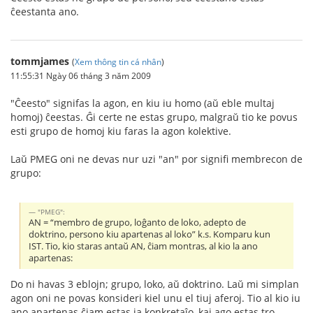
ĉeestanta ano.
tommjames
(
Xem thông tin cá nhân
)
11:55:31 Ngày 06 tháng 3 năm 2009
"Ĉeesto" signifas la agon, en kiu iu homo (aŭ eble multaj
homoj) ĉeestas. Ĝi certe ne estas grupo, malgraŭ tio ke povus
esti grupo de homoj kiu faras la agon kolektive.
Laŭ PMEG oni ne devas nur uzi "an" por signifi membrecon de
grupo:
"PMEG":
AN = “membro de grupo, loĝanto de loko, adepto de
doktrino, persono kiu apartenas al loko” k.s. Komparu kun
IST. Tio, kio staras antaŭ AN, ĉiam montras, al kio la ano
apartenas:
Do ni havas 3 eblojn; grupo, loko, aŭ doktrino. Laŭ mi simplan
agon oni ne povas konsideri kiel unu el tiuj aferoj. Tio al kio iu
ano apartenas ĉiam estas ia konkretaĵo, kaj ago estas tro