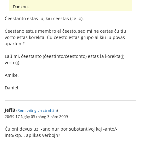
Dankon.
Ĉeestanto estas iu, kiu ĉeestas (ĉe io).
Ĉeestano estus membro el ĉeesto, sed mi ne certas ĉu tiu
vorto estas korekta. Ĉu ĉeesto estas grupo al kiu iu povas
aparteni?
Laŭ mi, ĉeestanto (ĉeestinto/ĉeestonto) estas la korekta(j)
vorto(j).
Amike,
Daniel.
JeffB
(
Xem thông tin cá nhân
)
20:59:17 Ngày 05 tháng 3 năm 2009
Ĉu oni devus uzi -ano nur por substantivoj kaj -anto/-
into/ktp... aplikas verbojn?