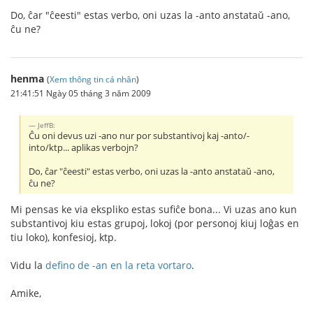
Do, ĉar "ĉeesti" estas verbo, oni uzas la -anto anstataŭ -ano,
ĉu ne?
henma
(
Xem thông tin cá nhân
)
21:41:51 Ngày 05 tháng 3 năm 2009
JeffB:
Ĉu oni devus uzi -ano nur por substantivoj kaj -anto/-
into/ktp... aplikas verbojn?
Do, ĉar "ĉeesti" estas verbo, oni uzas la -anto anstataŭ -ano,
ĉu ne?
Mi pensas ke via ekspliko estas sufiĉe bona... Vi uzas ano kun
substantivoj kiu estas grupoj, lokoj (por personoj kiuj loĝas en
tiu loko), konfesioj, ktp.
Vidu la
defino de -an en la reta vortaro
.
Amike,