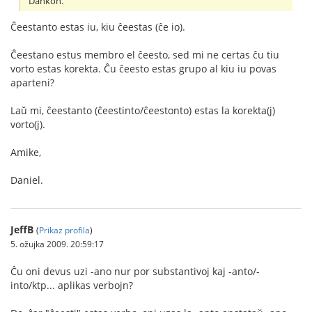
Dankon.
Ĉeestanto estas iu, kiu ĉeestas (ĉe io).
Ĉeestano estus membro el ĉeesto, sed mi ne certas ĉu tiu
vorto estas korekta. Ĉu ĉeesto estas grupo al kiu iu povas
aparteni?
Laŭ mi, ĉeestanto (ĉeestinto/ĉeestonto) estas la korekta(j)
vorto(j).
Amike,
Daniel.
JeffB
(
Prikaz profila
)
5. ožujka 2009. 20:59:17
Ĉu oni devus uzi -ano nur por substantivoj kaj -anto/-
into/ktp... aplikas verbojn?