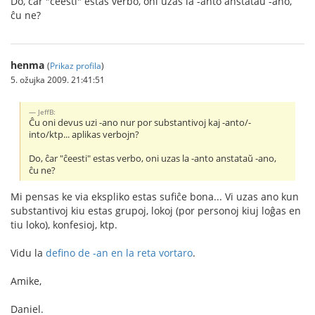
Do, ĉar "ĉeesti" estas verbo, oni uzas la -anto anstataŭ -ano,
ĉu ne?
henma
(
Prikaz profila
)
5. ožujka 2009. 21:41:51
JeffB:
Ĉu oni devus uzi -ano nur por substantivoj kaj -anto/-
into/ktp... aplikas verbojn?
Do, ĉar "ĉeesti" estas verbo, oni uzas la -anto anstataŭ -ano,
ĉu ne?
Mi pensas ke via ekspliko estas sufiĉe bona... Vi uzas ano kun
substantivoj kiu estas grupoj, lokoj (por personoj kiuj loĝas en
tiu loko), konfesioj, ktp.
Vidu la
defino de -an en la reta vortaro
.
Amike,
Daniel.