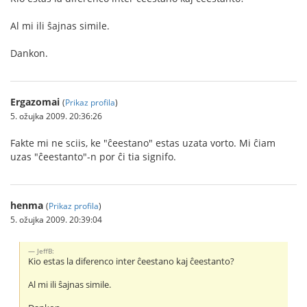
Al mi ili ŝajnas simile.
Dankon.
Ergazomai
(
Prikaz profila
)
5. ožujka 2009. 20:36:26
Fakte mi ne sciis, ke "ĉeestano" estas uzata vorto. Mi ĉiam
uzas "ĉeestanto"-n por ĉi tia signifo.
henma
(
Prikaz profila
)
5. ožujka 2009. 20:39:04
JeffB:
Kio estas la diferenco inter ĉeestano kaj ĉeestanto?
Al mi ili ŝajnas simile.