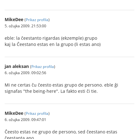
MikeDee
(
Prikaz profila
)
5. ožujka 2009. 21:53:00
eble: la ĉeestanto rigardas (ekzemple) grupo
kaj la Ĉeestano estas en la grupo (li estas ano)
jan aleksan
(
Prikaz profila
)
6. ožujka 2009. 09:02:56
Mi ne certas ĉu ĉeesto estas grupo de persono. eble ĝi
signafas "the being-here". La fakto esti ĉi tie.
MikeDee
(
Prikaz profila
)
6. ožujka 2009. 09:47:01
Ĉeesto estas ne grupo de persono, sed ĉeestano estas
ĉeestanta ano.