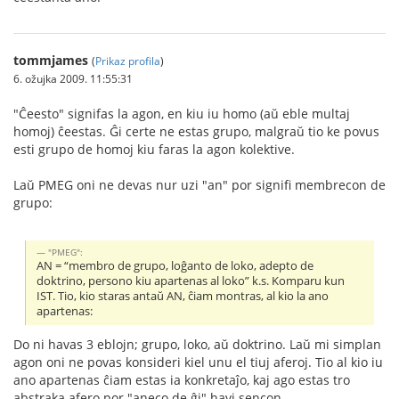
tommjames
(
Prikaz profila
)
6. ožujka 2009. 11:55:31
"Ĉeesto" signifas la agon, en kiu iu homo (aŭ eble multaj
homoj) ĉeestas. Ĝi certe ne estas grupo, malgraŭ tio ke povus
esti grupo de homoj kiu faras la agon kolektive.
Laŭ PMEG oni ne devas nur uzi "an" por signifi membrecon de
grupo:
"PMEG":
AN = “membro de grupo, loĝanto de loko, adepto de
doktrino, persono kiu apartenas al loko” k.s. Komparu kun
IST. Tio, kio staras antaŭ AN, ĉiam montras, al kio la ano
apartenas:
Do ni havas 3 eblojn; grupo, loko, aŭ doktrino. Laŭ mi simplan
agon oni ne povas konsideri kiel unu el tiuj aferoj. Tio al kio iu
ano apartenas ĉiam estas ia konkretaĵo, kaj ago estas tro
abstraka afero por "aneco de ĝi" havi sencon.