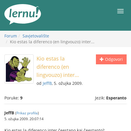
Sadržaj
Meni
Forum
Savjetovalište
Kio estas la diferenco (en lingvouzo) inter...
Kio estas la
Odgovori
diferenco (en
lingvouzo) inter...
od
JeffB
, 5. ožujka 2009.
Poruke:
9
Jezik:
Esperanto
JeffB
(
Prikaz profila
)
5. ožujka 2009. 20:07:14
Kio estas la diferenco inter ĉeestano kaj ĉeestanto?