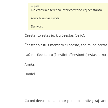
JeffB:
Kio estas la diferenco inter ĉeestano kaj ĉeestanto?
Al mi ili ŝajnas simile.
Dankon.
Ĉeestanto estas iu, kiu ĉeestas (ĉe io).
Ĉeestano estus membro el ĉeesto, sed mi ne certas ĉ
Laŭ mi, ĉeestanto (ĉeestinto/ĉeestonto) estas la korekt
Amike,
Daniel.
Ĉu oni devus uzi -ano nur por substantivoj kaj -anto/