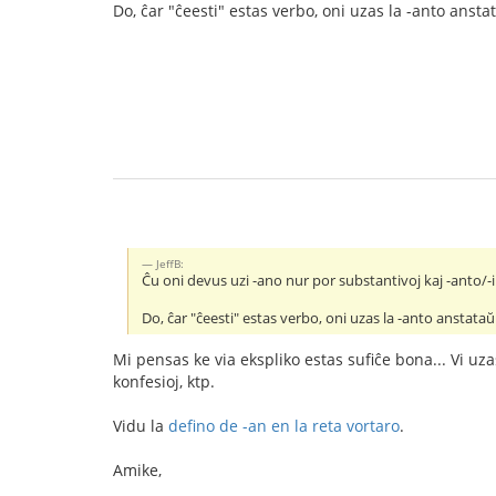
Do, ĉar "ĉeesti" estas verbo, oni uzas la -anto ansta
JeffB:
Ĉu oni devus uzi -ano nur por substantivoj kaj -anto/-i
Do, ĉar "ĉeesti" estas verbo, oni uzas la -anto anstataŭ
Mi pensas ke via ekspliko estas sufiĉe bona... Vi uza
konfesioj, ktp.
Vidu la
defino de -an en la reta vortaro
.
Amike,