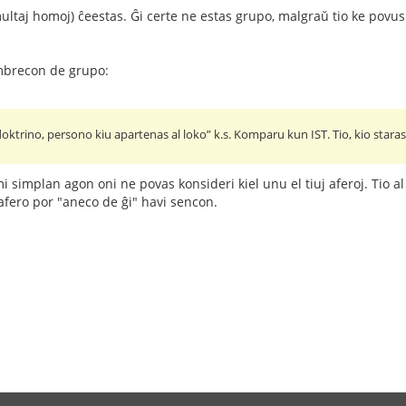
multaj homoj) ĉeestas. Ĝi certe ne estas grupo, malgraŭ tio ke povu
mbrecon de grupo:
trino, persono kiu apartenas al loko” k.s. Komparu kun IST. Tio, kio stara
i simplan agon oni ne povas konsideri kiel unu el tiuj aferoj. Tio a
 afero por "aneco de ĝi" havi sencon.