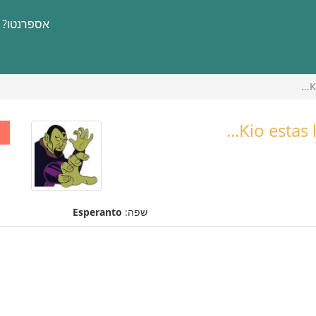
אספרנטו?
K
Kio estas l
שפה:
Esperanto