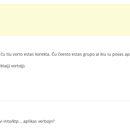
u tiu vorto estas korekta. Ĉu ĉeesto estas grupo al kiu iu povas ap
a(j) vorto(j).
-into/ktp... aplikas verbojn?