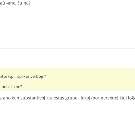
taŭ -ano, ĉu ne?
nto/ktp... aplikas verbojn?
 -ano, ĉu ne?
s ano kun substantivoj kiu estas grupoj, lokoj (por personoj kiuj loĝa