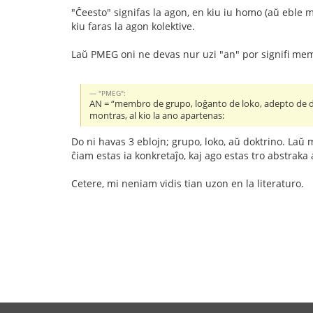
"Ĉeesto" signifas la agon, en kiu iu homo (aŭ eble 
kiu faras la agon kolektive.
Laŭ PMEG oni ne devas nur uzi "an" por signifi me
"PMEG":
AN = “membro de grupo, loĝanto de loko, adepto de dok
montras, al kio la ano apartenas:
Do ni havas 3 eblojn; grupo, loko, aŭ doktrino. Laŭ m
ĉiam estas ia konkretaĵo, kaj ago estas tro abstraka
Cetere, mi neniam vidis tian uzon en la literaturo.