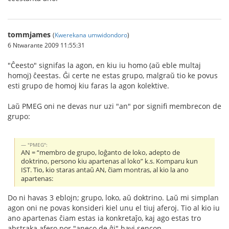
tommjames
(
Kwerekana umwidondoro
)
6 Ntwarante 2009 11:55:31
"Ĉeesto" signifas la agon, en kiu iu homo (aŭ eble multaj
homoj) ĉeestas. Ĝi certe ne estas grupo, malgraŭ tio ke povus
esti grupo de homoj kiu faras la agon kolektive.
Laŭ PMEG oni ne devas nur uzi "an" por signifi membrecon de
grupo:
"PMEG":
AN = “membro de grupo, loĝanto de loko, adepto de
doktrino, persono kiu apartenas al loko” k.s. Komparu kun
IST. Tio, kio staras antaŭ AN, ĉiam montras, al kio la ano
apartenas:
Do ni havas 3 eblojn; grupo, loko, aŭ doktrino. Laŭ mi simplan
agon oni ne povas konsideri kiel unu el tiuj aferoj. Tio al kio iu
ano apartenas ĉiam estas ia konkretaĵo, kaj ago estas tro
abstraka afero por "aneco de ĝi" havi sencon.