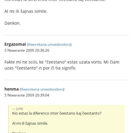
Al mi ili ŝajnas simile.
Dankon.
Ergazomai
(
Kwerekana umwidondoro
)
5 Ntwarante 2009 20:36:26
Fakte mi ne sciis, ke "ĉeestano" estas uzata vorto. Mi ĉiam
uzas "ĉeestanto"-n por ĉi tia signifo.
henma
(
Kwerekana umwidondoro
)
5 Ntwarante 2009 20:39:04
JeffB:
Kio estas la diferenco inter ĉeestano kaj ĉeestanto?
Al mi ili ŝajnas simile.