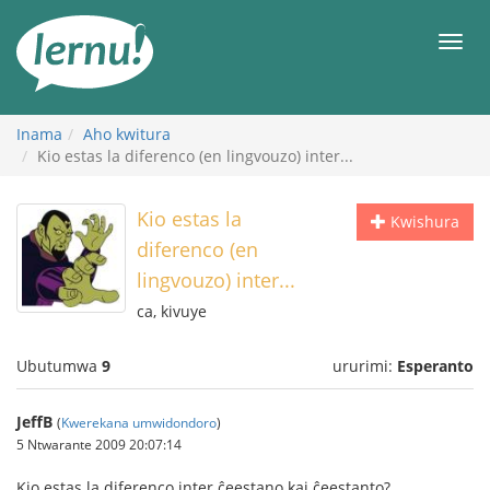
Ku
rupapuro
Urut
rw'ibirimwo
Inama
Aho kwitura
Kio estas la diferenco (en lingvouzo) inter...
Kio estas la
Kwishura
diferenco (en
lingvouzo) inter...
ca, kivuye
Ubutumwa
9
ururimi:
Esperanto
JeffB
(
Kwerekana umwidondoro
)
5 Ntwarante 2009 20:07:14
Kio estas la diferenco inter ĉeestano kaj ĉeestanto?