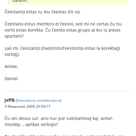
Dankon.
Ĉeestanto estas iu, kiu ĉeestas (ĉe io).
Ĉeestano estus membro el ĉeesto, sed mi ne certas ĉu tiu
vorto estas korekta. Ĉu ĉeesto estas grupo al kiu iu povas
aparteni?
Laŭ mi, ĉeestanto (ĉeestinto/ĉeestonto) estas la korekta(j)
vorto(j).
Amike,
Daniel.
JeffB
(
Kwerekana umwidondoro
)
5 Ntwarante 2009 20:59:17
Ĉu oni devus uzi -ano nur por substantivoj kaj -anto/-
into/ktp... aplikas verbojn?