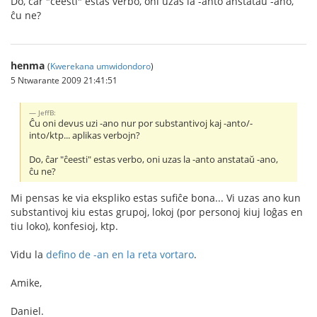
Do, ĉar "ĉeesti" estas verbo, oni uzas la -anto anstataŭ -ano,
ĉu ne?
henma
(
Kwerekana umwidondoro
)
5 Ntwarante 2009 21:41:51
JeffB:
Ĉu oni devus uzi -ano nur por substantivoj kaj -anto/-
into/ktp... aplikas verbojn?
Do, ĉar "ĉeesti" estas verbo, oni uzas la -anto anstataŭ -ano,
ĉu ne?
Mi pensas ke via ekspliko estas sufiĉe bona... Vi uzas ano kun
substantivoj kiu estas grupoj, lokoj (por personoj kiuj loĝas en
tiu loko), konfesioj, ktp.
Vidu la
defino de -an en la reta vortaro
.
Amike,
Daniel.