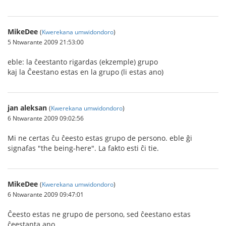
MikeDee
(
Kwerekana umwidondoro
)
5 Ntwarante 2009 21:53:00
eble: la ĉeestanto rigardas (ekzemple) grupo
kaj la Ĉeestano estas en la grupo (li estas ano)
jan aleksan
(
Kwerekana umwidondoro
)
6 Ntwarante 2009 09:02:56
Mi ne certas ĉu ĉeesto estas grupo de persono. eble ĝi
signafas "the being-here". La fakto esti ĉi tie.
MikeDee
(
Kwerekana umwidondoro
)
6 Ntwarante 2009 09:47:01
Ĉeesto estas ne grupo de persono, sed ĉeestano estas
ĉeestanta ano.