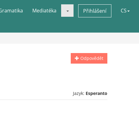
Gramatika
Mediatéka
CS
Přihlášení
Odpovědět
Jazyk:
Esperanto