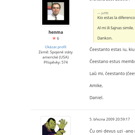
JeffB:
Kio estas la diferenc
Al mi ili ŝajnas simile.
henma
Dankon.
6
Ukázat profil
Ĉeestanto estas iu, kiu 
Země: Spojené státy
americké (USA)
Ĉeestano estus membro 
Příspěvky: 574
Laŭ mi, ĉeestanto (ĉeest
Amike,
Daniel.
5. března 2009 20:59:17
Ĉu oni devus uzi -ano n