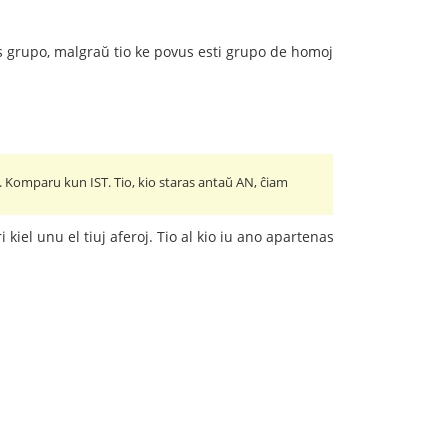
as grupo, malgraŭ tio ke povus esti grupo de homoj
 Komparu kun IST. Tio, kio staras antaŭ AN, ĉiam
kiel unu el tiuj aferoj. Tio al kio iu ano apartenas