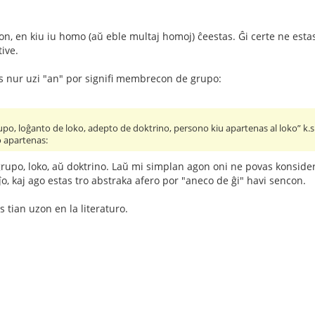
gon, en kiu iu homo (aŭ eble multaj homoj) ĉeestas. Ĝi certe ne est
tive.
 nur uzi "an" por signifi membrecon de grupo:
o, loĝanto de loko, adepto de doktrino, persono kiu apartenas al loko” k.s.
o apartenas:
rupo, loko, aŭ doktrino. Laŭ mi simplan agon oni ne povas konsideri 
ĵo, kaj ago estas tro abstraka afero por "aneco de ĝi" havi sencon.
 tian uzon en la literaturo.