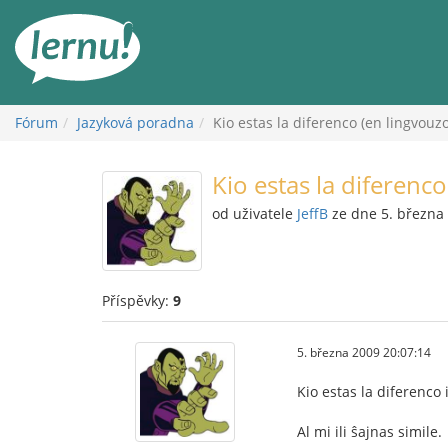
Přejít
k
obsahu
Fórum
Jazyková poradna
Kio estas la diferenco (en lingvouzo)
Kio estas la diferenco
od uživatele
JeffB
ze dne 5. března
Příspěvky:
9
5. března 2009 20:07:14
Kio estas la diferenco
Al mi ili ŝajnas simile.