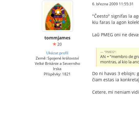
6. března 2009 11:55:31
"Ĉeesto" signifas la a
kiu faras la agon kolek
Laŭ PMEG oni ne devas
tommjames
20
"PMEG":
Ukázat profil
AN = “membro de grup
Země: Spojené království
montras, al kio la an
Velké Británie a Severního
Irska
Do ni havas 3 eblojn; g
Příspěvky: 1821
ĉiam estas ia konkreta
Cetere, mi neniam vidis