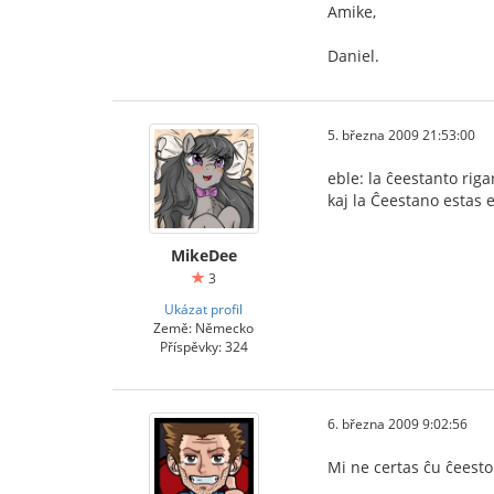
Amike,
Daniel.
5. března 2009 21:53:00
eble: la ĉeestanto rig
kaj la Ĉeestano estas e
MikeDee
3
Ukázat profil
Země: Německo
Příspěvky: 324
6. března 2009 9:02:56
Mi ne certas ĉu ĉeesto 