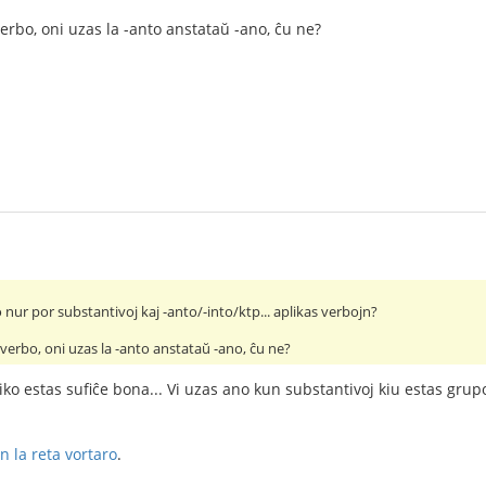
verbo, oni uzas la -anto anstataŭ -ano, ĉu ne?
 nur por substantivoj kaj -anto/-into/ktp... aplikas verbojn?
s verbo, oni uzas la -anto anstataŭ -ano, ĉu ne?
ko estas sufiĉe bona... Vi uzas ano kun substantivoj kiu estas grupoj,
n la reta vortaro
.