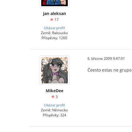
jan aleksan
17
Ukázat profil
Země: Rakousko
Příspěvky: 1260
6. března 2009 9:47:01
Ĉeesto estas ne grupo
MikeDee
3
Ukázat profil
Země: Německo
Příspěvky: 324