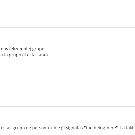
ardas (ekzemple) grupo
n la grupo (li estas ano)
estas grupo de persono. eble ĝi signafas "the being-here". La fakto e