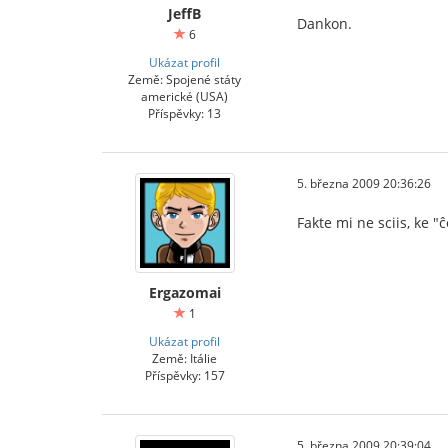
JeffB
Dankon.
6
Ukázat profil
Země: Spojené státy
americké (USA)
Příspěvky: 13
5. března 2009 20:36:26
Fakte mi ne sciis, ke "
Ergazomai
1
Ukázat profil
Země: Itálie
Příspěvky: 157
5. března 2009 20:39:04