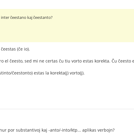
o inter ĉeestano kaj ĉeestanto?
ĉeestas (ĉe io).
el ĉeesto, sed mi ne certas ĉu tiu vorto estas korekta. Ĉu ĉeesto e
into/ĉeestonto) estas la korekta(j) vorto(j).
ur por substantivoj kaj -anto/-into/ktp... aplikas verbojn?