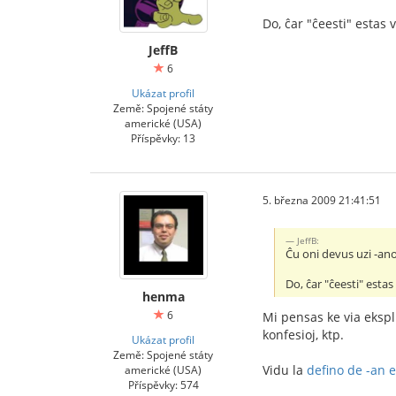
Do, ĉar "ĉeesti" estas 
JeffB
6
Ukázat profil
Země: Spojené státy
americké (USA)
Příspěvky: 13
5. března 2009 21:41:51
JeffB:
Ĉu oni devus uzi -ano
Do, ĉar "ĉeesti" esta
henma
6
Mi pensas ke via ekspli
konfesioj, ktp.
Ukázat profil
Země: Spojené státy
Vidu la
defino de -an e
americké (USA)
Příspěvky: 574