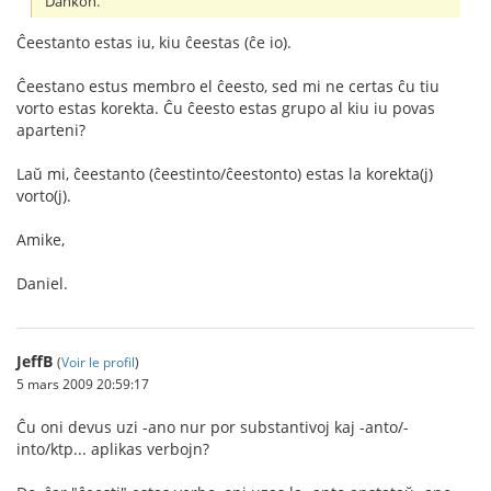
Dankon.
Ĉeestanto estas iu, kiu ĉeestas (ĉe io).
Ĉeestano estus membro el ĉeesto, sed mi ne certas ĉu tiu
vorto estas korekta. Ĉu ĉeesto estas grupo al kiu iu povas
aparteni?
Laŭ mi, ĉeestanto (ĉeestinto/ĉeestonto) estas la korekta(j)
vorto(j).
Amike,
Daniel.
JeffB
(
Voir le profil
)
5 mars 2009 20:59:17
Ĉu oni devus uzi -ano nur por substantivoj kaj -anto/-
into/ktp... aplikas verbojn?