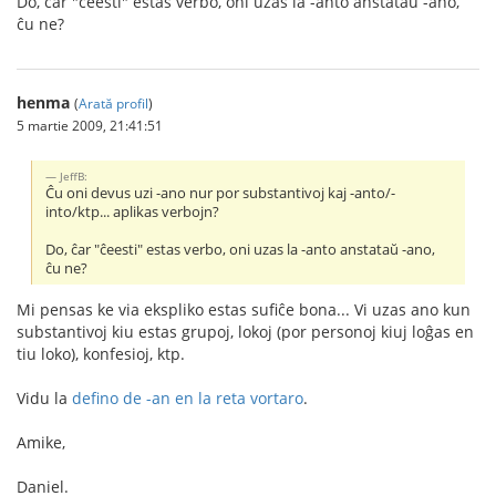
Do, ĉar "ĉeesti" estas verbo, oni uzas la -anto anstataŭ -ano,
ĉu ne?
henma
(
Arată profil
)
5 martie 2009, 21:41:51
JeffB:
Ĉu oni devus uzi -ano nur por substantivoj kaj -anto/-
into/ktp... aplikas verbojn?
Do, ĉar "ĉeesti" estas verbo, oni uzas la -anto anstataŭ -ano,
ĉu ne?
Mi pensas ke via ekspliko estas sufiĉe bona... Vi uzas ano kun
substantivoj kiu estas grupoj, lokoj (por personoj kiuj loĝas en
tiu loko), konfesioj, ktp.
Vidu la
defino de -an en la reta vortaro
.
Amike,
Daniel.