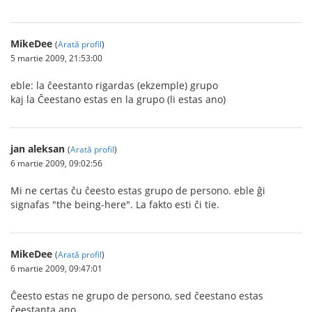
MikeDee
(
Arată profil
)
5 martie 2009, 21:53:00
eble: la ĉeestanto rigardas (ekzemple) grupo
kaj la Ĉeestano estas en la grupo (li estas ano)
jan aleksan
(
Arată profil
)
6 martie 2009, 09:02:56
Mi ne certas ĉu ĉeesto estas grupo de persono. eble ĝi
signafas "the being-here". La fakto esti ĉi tie.
MikeDee
(
Arată profil
)
6 martie 2009, 09:47:01
Ĉeesto estas ne grupo de persono, sed ĉeestano estas
ĉeestanta ano.