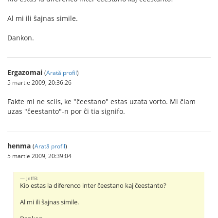
Al mi ili ŝajnas simile.
Dankon.
Ergazomai
(
Arată profil
)
5 martie 2009, 20:36:26
Fakte mi ne sciis, ke "ĉeestano" estas uzata vorto. Mi ĉiam
uzas "ĉeestanto"-n por ĉi tia signifo.
henma
(
Arată profil
)
5 martie 2009, 20:39:04
JeffB:
Kio estas la diferenco inter ĉeestano kaj ĉeestanto?
Al mi ili ŝajnas simile.