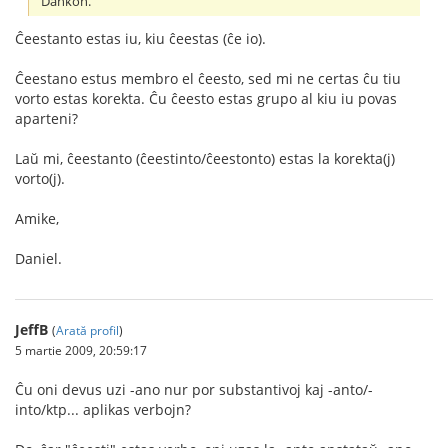
Dankon.
Ĉeestanto estas iu, kiu ĉeestas (ĉe io).
Ĉeestano estus membro el ĉeesto, sed mi ne certas ĉu tiu
vorto estas korekta. Ĉu ĉeesto estas grupo al kiu iu povas
aparteni?
Laŭ mi, ĉeestanto (ĉeestinto/ĉeestonto) estas la korekta(j)
vorto(j).
Amike,
Daniel.
JeffB
(
Arată profil
)
5 martie 2009, 20:59:17
Ĉu oni devus uzi -ano nur por substantivoj kaj -anto/-
into/ktp... aplikas verbojn?