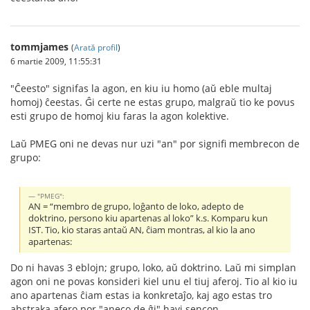
tommjames
(
Arată profil
)
6 martie 2009, 11:55:31
"Ĉeesto" signifas la agon, en kiu iu homo (aŭ eble multaj
homoj) ĉeestas. Ĝi certe ne estas grupo, malgraŭ tio ke povus
esti grupo de homoj kiu faras la agon kolektive.
Laŭ PMEG oni ne devas nur uzi "an" por signifi membrecon de
grupo:
"PMEG":
AN = “membro de grupo, loĝanto de loko, adepto de
doktrino, persono kiu apartenas al loko” k.s. Komparu kun
IST. Tio, kio staras antaŭ AN, ĉiam montras, al kio la ano
apartenas:
Do ni havas 3 eblojn; grupo, loko, aŭ doktrino. Laŭ mi simplan
agon oni ne povas konsideri kiel unu el tiuj aferoj. Tio al kio iu
ano apartenas ĉiam estas ia konkretaĵo, kaj ago estas tro
abstraka afero por "aneco de ĝi" havi sencon.