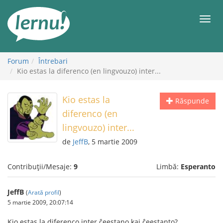
Mergi
la
Meni
conținut
Forum
Întrebari
Kio estas la diferenco (en lingvouzo) inter...
Kio estas la
Răspunde
diferenco (en
lingvouzo) inter...
de
JeffB
, 5 martie 2009
Contribuții/Mesaje:
9
Limbă:
Esperanto
JeffB
(
Arată profil
)
5 martie 2009, 20:07:14
Kio estas la diferenco inter ĉeestano kaj ĉeestanto?