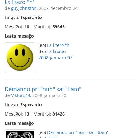
La litero "ĥ"
de
guyjohnston
, 2007-decembro-24
Lingvo:
Esperanto
Mesaĝoj:
10
Montroj:
59645
Lasta mesaĝo
(eo)
La litero "ĥ"
de
ora knabo
2008-januaro-07
Demando pri "nun" kaj "tiam"
de
Viktoro44
, 2008-januaro-20
Lingvo:
Esperanto
Mesaĝoj:
13
Montroj:
81426
Lasta mesaĝo
(eo)
Demando pri "nun" kaj "tiam"