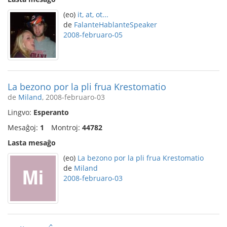
(eo)
it, at, ot...
de
FalanteHablanteSpeaker
2008-februaro-05
La bezono por la pli frua Krestomatio
de
Miland
, 2008-februaro-03
Lingvo:
Esperanto
Mesaĝoj:
1
Montroj:
44782
Lasta mesaĝo
(eo)
La bezono por la pli frua Krestomatio
de
Miland
2008-februaro-03