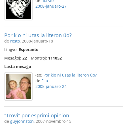
de
horsto
2008-januaro-27
Por kio ni uzas la literon ŭo?
de
rosto
, 2008-januaro-18
Lingvo:
Esperanto
Mesaĝoj:
22
Montroj:
111052
Lasta mesaĝo
(eo)
Por kio ni uzas la literon ŭo?
de
Filu
2008-januaro-24
"Trovi" por esprimi opinion
de
guyjohnston
, 2007-novembro-15