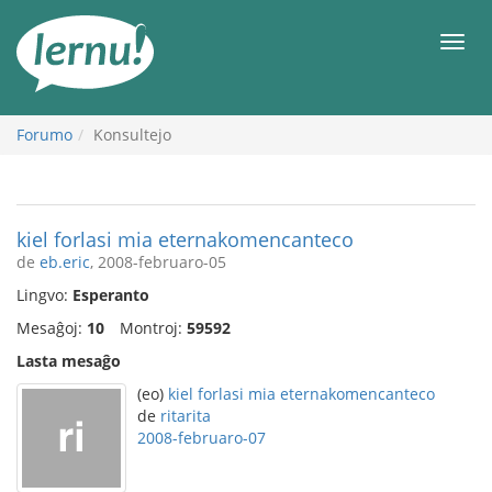
Al
la
Men
enhavo
Forumo
Konsultejo
kiel forlasi mia eternakomencanteco
de
eb.eric
, 2008-februaro-05
Lingvo:
Esperanto
Mesaĝoj:
10
Montroj:
59592
Lasta mesaĝo
(eo)
kiel forlasi mia eternakomencanteco
de
ritarita
2008-februaro-07