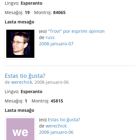
Lingvo:
Esperanto
Mesaĝoj:
19
Montroj:
84065
Lasta mesaĝo
(eo)
"Trovi" por esprimi opinion
de
russ
2008-januaro-07
Estas tio ĝusta?
de
werechick
, 2008-januaro-06
Lingvo:
Esperanto
Mesaĝoj:
1
Montroj:
45815
Lasta mesaĝo
(eo)
Estas tio ĝusta?
de
werechick
2008-januaro-06