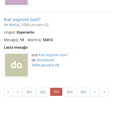
Kiel esprimi tion?
de
Meŝig
, 2008-januaro-02
Lingvo:
Esperanto
Mesaĝoj:
13
Montroj:
55012
Lasta mesaĝo
(eo)
Kiel esprimi tion?
de
doudoune
2008-januaro-06
353
«
<
351
352
354
355
>
»