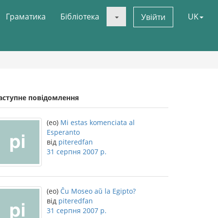
Граматика
Бібліотека
UK
Увійти
аступне повідомлення
(eo)
Mi estas komenciata al
Esperanto
від
piteredfan
31 серпня 2007 р.
(eo)
Ĉu Moseo aŭ la Egipto?
від
piteredfan
31 серпня 2007 р.