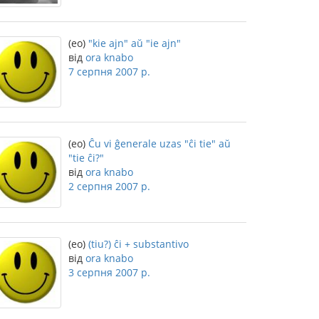
(eo)
"kie ajn" aŭ "ie ajn"
від
ora knabo
7 серпня 2007 р.
(eo)
Ĉu vi ĝenerale uzas "ĉi tie" aŭ
"tie ĉi?"
від
ora knabo
2 серпня 2007 р.
(eo)
(tiu?) ĉi + substantivo
від
ora knabo
3 серпня 2007 р.