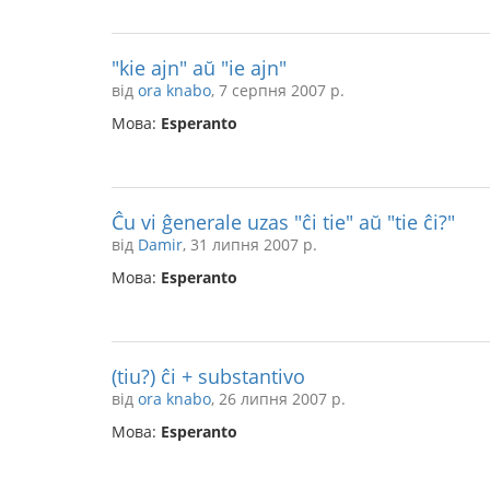
"kie ajn" aŭ "ie ajn"
від
ora knabo
, 7 серпня 2007 р.
Мова:
Esperanto
Ĉu vi ĝenerale uzas "ĉi tie" aŭ "tie ĉi?"
від
Damir
, 31 липня 2007 р.
Мова:
Esperanto
(tiu?) ĉi + substantivo
від
ora knabo
, 26 липня 2007 р.
Мова:
Esperanto