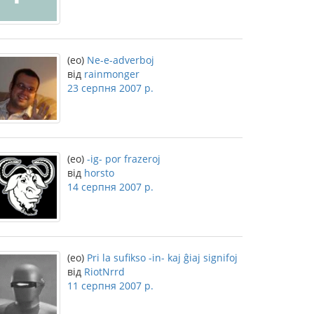
(eo)
Ne-e-adverboj
від
rainmonger
23 серпня 2007 р.
(eo)
-ig- por frazeroj
від
horsto
14 серпня 2007 р.
(eo)
Pri la sufikso -in- kaj ĝiaj signifoj
від
RiotNrrd
11 серпня 2007 р.