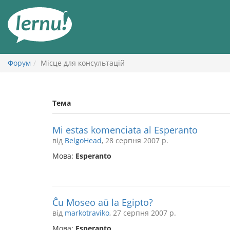
До
змісту
Форум
Місце для консультацій
Тема
Mi estas komenciata al Esperanto
від
BelgoHead
, 28 серпня 2007 р.
Мова:
Esperanto
Ĉu Moseo aŭ la Egipto?
від
markotraviko
, 27 серпня 2007 р.
Мова:
Esperanto