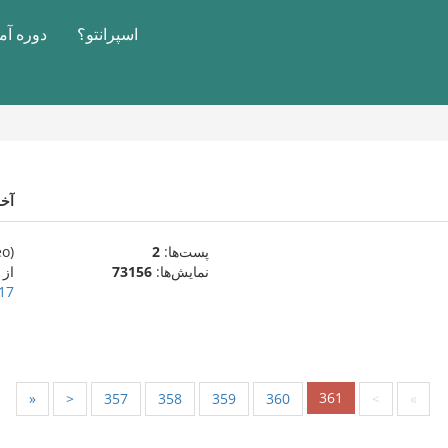
اسپرانتو؟
دوره آ
آخ
پست‌ها:
2
(eo)
نمایش‌ها:
73156
از
17 مهٔ 007
361
«
<
357
358
359
360
>
»