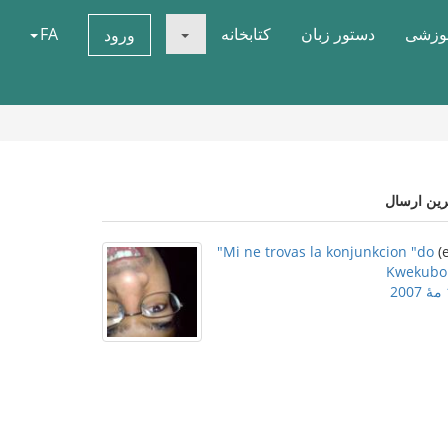
موزشی
دستور زبان
کتابخانه
FA
ورود
رین ارسال
Mi ne trovas la konjunkcion "do"
Kwekubo
2