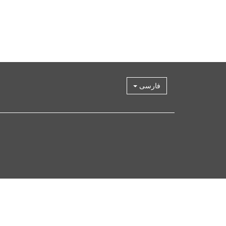
فارسی
ازگشت
ه
الا