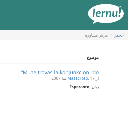
رود
ه
حتوا
انجمن
مركز مشاوره
موضوع
Mi ne trovas la konjunkcion "do"
از
, 17 مهٔ 2007
Masacroso
زبان:
Esperanto