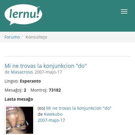
Al
la
Men
enhavo
Forumo
Konsultejo
Mi ne trovas la konjunkcion "do"
de
Masacroso
, 2007-majo-17
Lingvo:
Esperanto
Mesaĝoj:
2
Montroj:
73182
Lasta mesaĝo
(eo)
Mi ne trovas la konjunkcion "do"
de
Kwekubo
2007-majo-17