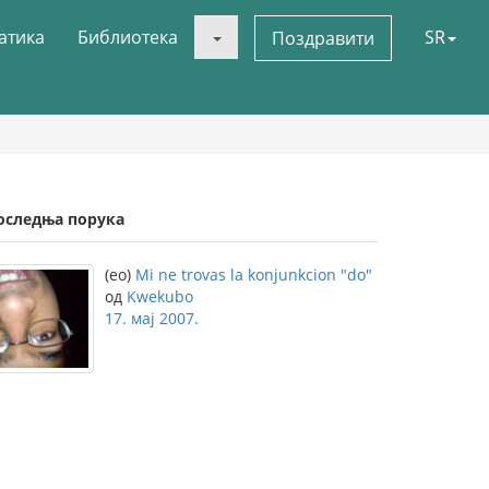
атика
Библиотека
SR
Поздравити
оследња порука
(eo)
Mi ne trovas la konjunkcion "do"
од
Kwekubo
17. мај 2007.