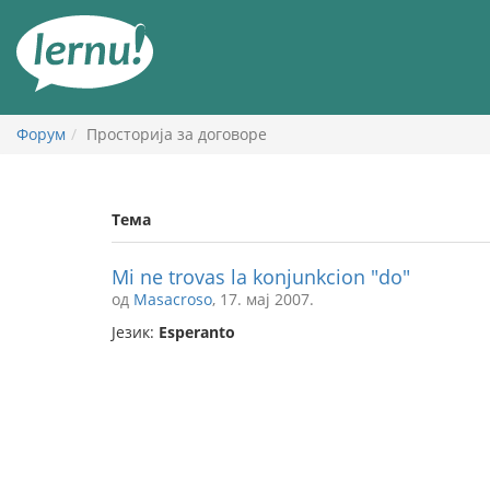
У
садржају
Форум
Просторија за договоре
Тема
Mi ne trovas la konjunkcion "do"
од
Masacroso
, 17. мај 2007.
Језик:
Esperanto