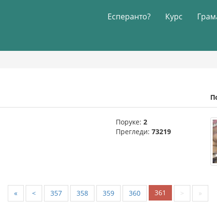
Есперанто?
Курс
Грам
П
Поруке:
2
Прегледи:
73219
361
«
<
357
358
359
360
>
»