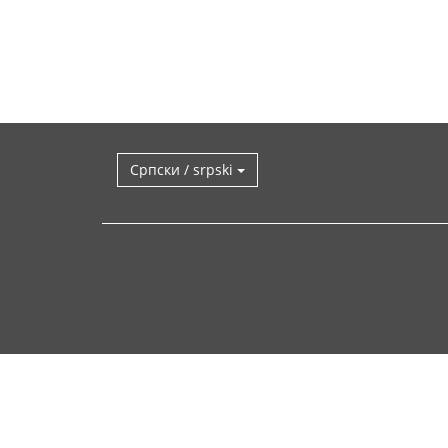
Српски / srpski
Вратите
се
горе