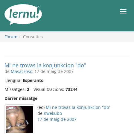
Al
contingut
Men
Fòrum
Consultes
Mi ne trovas la konjunkcion "do"
de
Masacroso
, 17 de maig de 2007
Llengua:
Esperanto
Missatges:
2
Visualitzacions:
73244
Darrer missatge
(eo)
Mi ne trovas la konjunkcion "do"
de
Kwekubo
17 de maig de 2007