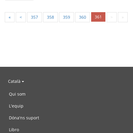
361
«
<
357
358
359
360
>
»
Català
Qui som
L'equip
Dóna'ns suport
Libro