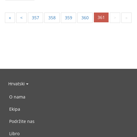
361
«
<
357
358
359
360
>
»
Hrvatski
O nama
Ekipa
Podržite nas
Libro