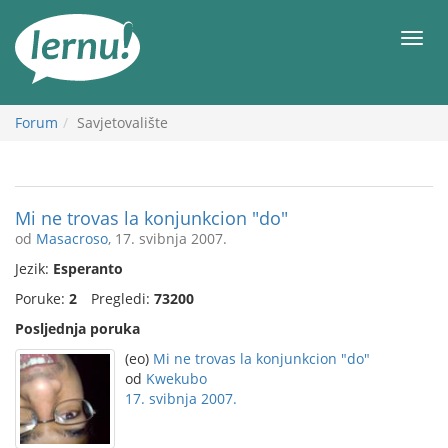
Sadržaj
Meni
Forum
Savjetovalište
Mi ne trovas la konjunkcion "do"
od
Masacroso
, 17. svibnja 2007.
Jezik:
Esperanto
Poruke:
2
Pregledi:
73200
Posljednja poruka
(eo)
Mi ne trovas la konjunkcion "do"
od
Kwekubo
17. svibnja 2007.