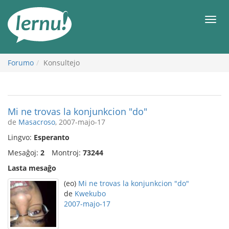
Al
la
Men
enhavo
Forumo
Konsultejo
Mi ne trovas la konjunkcion "do"
de
Masacroso
, 2007-majo-17
Lingvo:
Esperanto
Mesaĝoj:
2
Montroj:
73244
Lasta mesaĝo
(eo)
Mi ne trovas la konjunkcion "do"
de
Kwekubo
2007-majo-17